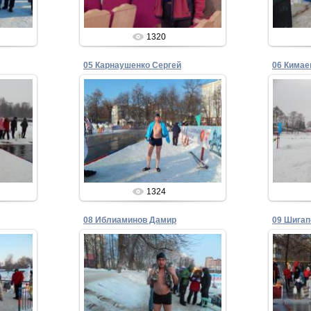
1320
05 Карнаушенко Сергей
06 Кимае
02.02.2015
Admin
1324
08 Иблиаминов Дамир
09 Шигап
02.02.2015
Admin