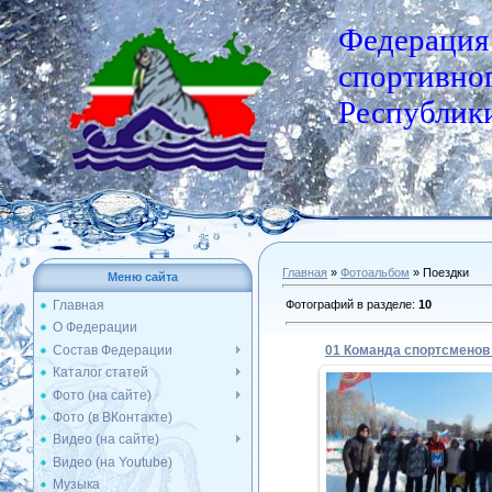
Федерация
спортивног
Республики
Главная
»
Фотоальбом
» Поездки
Меню сайта
Фотографий в разделе
:
10
Главная
О Федерации
Состав Федерации
Каталог статей
Фото (на сайте)
Фото (в ВКонтакте)
02.02.2015
Видео (на сайте)
Видео (на Youtube)
Admin
Музыка