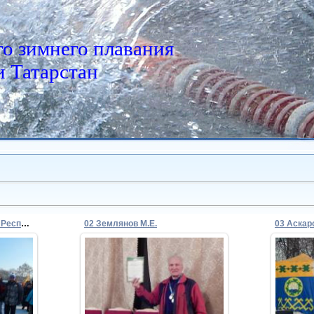
о зимнего плавания
 Татарстан
01 Команда спортсменов Республики Татарстан
02 Землянов М.Е.
03 Аскар
02.02.2015
Admin