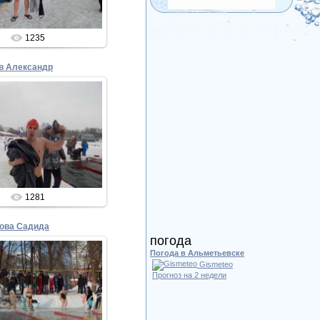
1235
в Александр
02.02.2015
Admin
1281
ова Садида
погода
Погода в Альметьевске
Gismeteo
Прогноз на 2 недели
02.02.2015
Admin