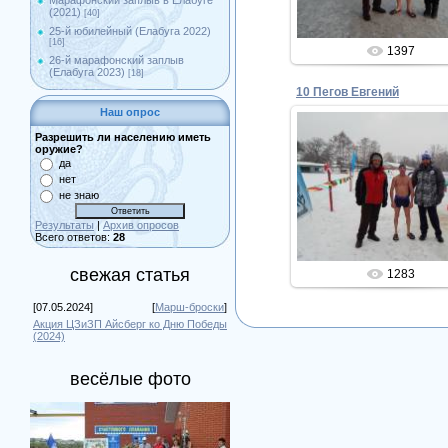
Марафонский заплыв в Елабуге
(2021)
[40]
25-й юбилейный (Елабуга 2022)
[16]
1397
26-й марафонский заплыв
(Елабуга 2023)
[18]
10 Пегов Евгений
Наш опрос
Разрешить ли населению иметь
оружие?
да
02.02.2015
нет
не знаю
Admin
Результаты
|
Архив опросов
Всего ответов:
28
свежая статья
1283
[07.05.2024]
[
Марш-броски
]
Акция ЦЗиЗП Айсберг ко Дню Победы
(2024)
весёлые фото