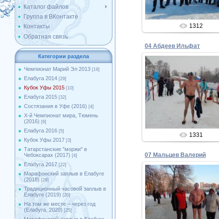
Каталог файлов
Группа в ВКонтакте
1312
Контакты
Обратная связь
04 Абдеев Ильфат
Категории раздела
Чемпионат Марий Эл 2013
[19]
Елабуга 2014
[29]
02.02.2015
Кубок Уфы 2015
[10]
Елабуга 2015
[32]
Admin
Состязания в Уфе (2016)
[4]
X-й Чемпионат мира, Тюмень
(2016)
[6]
Елабуга 2016
[5]
1331
Кубок Уфы 2017
[3]
Татарстанские ''моржи'' в
07 Мальцев Валерий
Чебоксарах (2017)
[4]
Елабуга 2017
[22]
Марафонский заплыв в Елабуге
(2018)
[28]
Традиционный часовой заплыв в
02.02.2015
Елабуге (2019)
[20]
На том же месте – через год
Admin
(Елабуга, 2020)
[25]