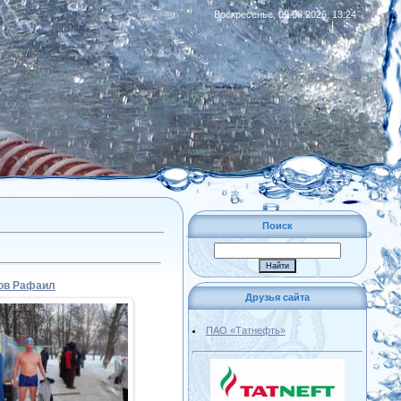
Воскресенье, 09.08.2026, 13:24
|
RSS
Поиск
ов Рафаил
Друзья сайта
ПАО «Татнефть»
02.02.2015
Admin