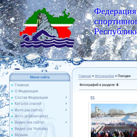
Федерация
спортивног
Республики
Главная
»
Фотоальбом
» Поездки
Меню сайта
Фотографий в разделе
:
6
Главная
О Федерации
Состав Федерации
01
Каталог статей
Фото (на сайте)
Фото (в ВКонтакте)
18.03.2016
Видео (на сайте)
X-й Чемпионат мира, Т
Видео (на Youtube)
(2016)
Музыка
Admin