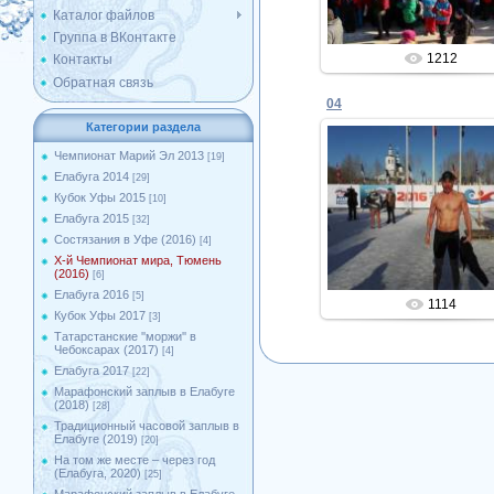
Каталог файлов
Группа в ВКонтакте
1212
Контакты
Обратная связь
04
Категории раздела
Чемпионат Марий Эл 2013
[19]
Елабуга 2014
18.03.2016
[29]
Кубок Уфы 2015
[10]
X-й Чемпионат мира, Т
(2016)
Елабуга 2015
[32]
Состязания в Уфе (2016)
Admin
[4]
X-й Чемпионат мира, Тюмень
(2016)
[6]
Елабуга 2016
[5]
1114
Кубок Уфы 2017
[3]
Татарстанские ''моржи'' в
Чебоксарах (2017)
[4]
Елабуга 2017
[22]
Марафонский заплыв в Елабуге
(2018)
[28]
Традиционный часовой заплыв в
Елабуге (2019)
[20]
На том же месте – через год
(Елабуга, 2020)
[25]