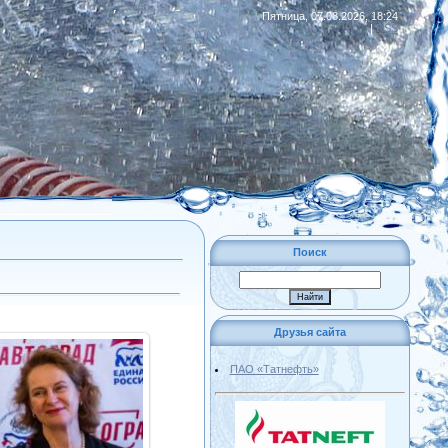
Пятница, 07.08.2026, 18:24
|
RSS
Поиск
Друзья сайта
ПАО «Татнефть»
18.03.2016
емпионат мира, Тюмень
(2016)
Admin