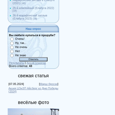
Марафонский заплыв в Елабуге
(2021)
[40]
25-й юбилейный (Елабуга 2022)
[16]
26-й марафонский заплыв
(Елабуга 2023)
[18]
Наш опрос
Вы любите купаться в проруби?
Очень!
Ну, так...
Не очень
Нет
Не знаю
Результаты
|
Архив опросов
Всего ответов:
43
свежая статья
[07.05.2024]
[
Марш-броски
]
Акция ЦЗиЗП Айсберг ко Дню Победы
(2024)
весёлые фото