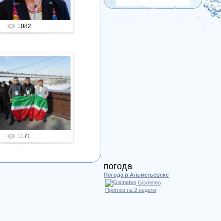
1082
18.03.2016
емпионат мира, Тюмень
(2016)
Admin
1171
погода
Погода в Альметьевске
Gismeteo
Прогноз на 2 недели