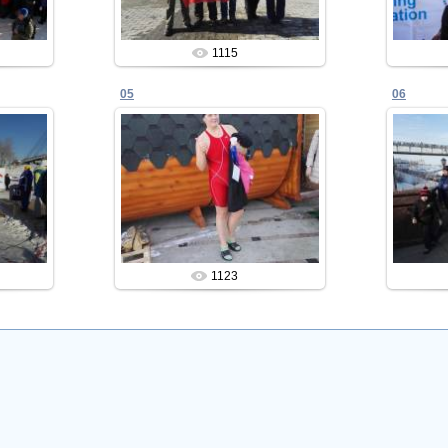
1115
05
06
18.03.2016
юмень
X-й Чемпионат мира, Тюмень
X-й Ч
(2016)
Admin
1123