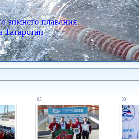
о зимнего плавания
 Татарстан
02
03
18.03.2016
юмень
X-й Чемпионат мира, Тюмень
X-й Ч
(2016)
Admin