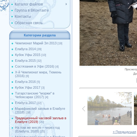
Каталог файлов
Группа в ВКонтакте
Контакты
Обратная связь
Категории раздела
Чемпионат Марий Эл 2013
[19]
Елабуга 2014
[29]
Кубок Уфы 2015
[10]
Елабуга 2015
[32]
Состязания в Уфе (2016)
[4]
Просмот
X-й Чемпионат мира, Тюмень
Да
(2016)
[6]
Елабуга 2016
[5]
Кубок Уфы 2017
[3]
Татарстанские ''моржи'' в
Чебоксарах (2017)
[4]
Елабуга 2017
[22]
Марафонский заплыв в Елабуге
(2018)
[28]
Традиционный часовой заплыв в
Елабуге (2019)
[20]
На том же месте – через год
(Елабуга, 2020)
« Предыдущая
[25]