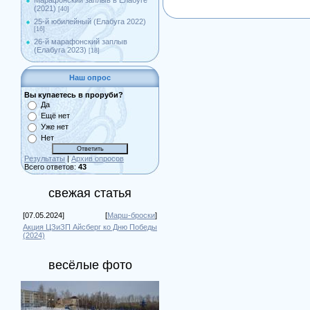
Марафонский заплыв в Елабуге
(2021)
[40]
25-й юбилейный (Елабуга 2022)
[16]
26-й марафонский заплыв
(Елабуга 2023)
[18]
Наш опрос
Вы купаетесь в проруби?
Да
Ещё нет
Уже нет
Нет
Результаты
|
Архив опросов
Всего ответов:
43
свежая статья
[07.05.2024]
[
Марш-броски
]
Акция ЦЗиЗП Айсберг ко Дню Победы
(2024)
весёлые фото