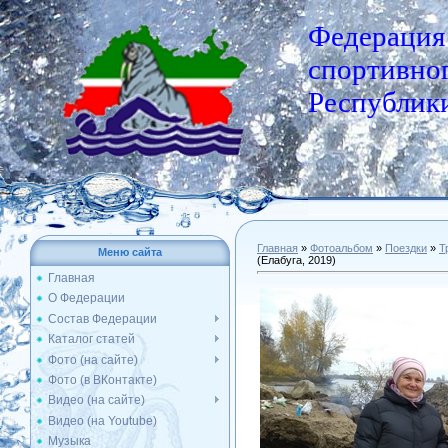
Федерация
спортивног
Республики
Главная
»
Фотоальбом
»
Поездки
»
Т
Меню сайта
(Елабуга, 2019)
Главная
О Федерации
Состав Федерации
Каталог статей
Фото (на сайте)
Фото (в ВКонтакте)
Видео (на сайте)
Видео (на Youtube)
Музыка