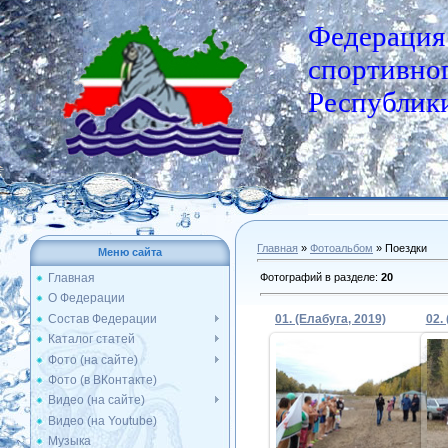
Федерация
спортивног
Республики
Главная
»
Фотоальбом
» Поездки
Меню сайта
Фотографий в разделе
:
20
Главная
О Федерации
Состав Федерации
01. (Елабуга, 2019)
02.
Каталог статей
Фото (на сайте)
Фото (в ВКонтакте)
01.10.2019
Видео (на сайте)
Видео (на Youtube)
Admin
Музыка