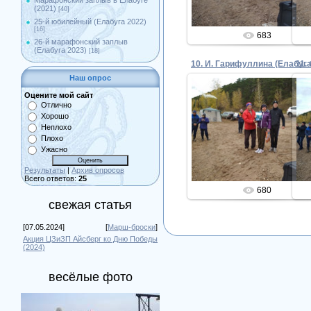
Марафонский заплыв в Елабуге
(2021)
[40]
25-й юбилейный (Елабуга 2022)
[16]
683
26-й марафонский заплыв
(Елабуга 2023)
[18]
11.
Наш опрос
Оцените мой сайт
Отлично
Хорошо
01.10.2019
Неплохо
Плохо
Admin
Ужасно
Результаты
|
Архив опросов
Всего ответов:
25
680
свежая статья
[07.05.2024]
[
Марш-броски
]
Акция ЦЗиЗП Айсберг ко Дню Победы
(2024)
весёлые фото