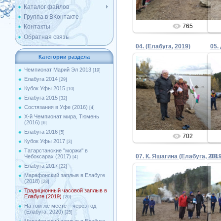
Каталог файлов
Группа в ВКонтакте
765
Контакты
Обратная связь
04. (Елабуга, 2019)
Категории раздела
Чемпионат Марий Эл 2013
[19]
Елабуга 2014
[29]
01.10.2019
Кубок Уфы 2015
[10]
Елабуга 2015
[32]
Admin
Состязания в Уфе (2016)
[4]
X-й Чемпионат мира, Тюмень
(2016)
[6]
Елабуга 2016
[5]
702
Кубок Уфы 2017
[3]
Татарстанские ''моржи'' в
07. К. Яшагина (Елабуга, 201
08.
Чебоксарах (2017)
[4]
Елабуга 2017
[22]
Марафонский заплыв в Елабуге
(2018)
[28]
Традиционный часовой заплыв в
01.10.2019
Елабуге (2019)
[20]
На том же месте – через год
Admin
(Елабуга, 2020)
[25]