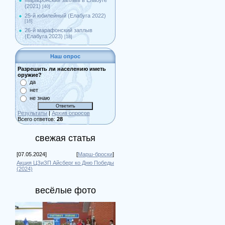
Марафонский заплыв в Елабуге
(2021)
[40]
25-й юбилейный (Елабуга 2022)
[16]
26-й марафонский заплыв
(Елабуга 2023)
[18]
Наш опрос
Разрешить ли населению иметь
оружие?
да
нет
не знаю
Результаты
|
Архив опросов
Всего ответов:
28
свежая статья
[07.05.2024]
[
Марш-броски
]
Акция ЦЗиЗП Айсберг ко Дню Победы
(2024)
весёлые фото