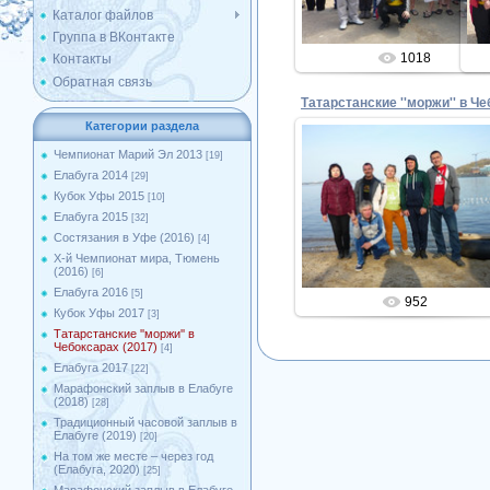
Каталог файлов
Группа в ВКонтакте
1018
Контакты
Обратная связь
Категории раздела
Чемпионат Марий Эл 2013
[19]
Елабуга 2014
[29]
04.05.2017
Кубок Уфы 2015
[10]
Елабуга 2015
[32]
Admin
Состязания в Уфе (2016)
[4]
X-й Чемпионат мира, Тюмень
(2016)
[6]
Елабуга 2016
[5]
952
Кубок Уфы 2017
[3]
Татарстанские ''моржи'' в
Чебоксарах (2017)
[4]
Елабуга 2017
[22]
Марафонский заплыв в Елабуге
(2018)
[28]
Традиционный часовой заплыв в
Елабуге (2019)
[20]
На том же месте – через год
(Елабуга, 2020)
[25]