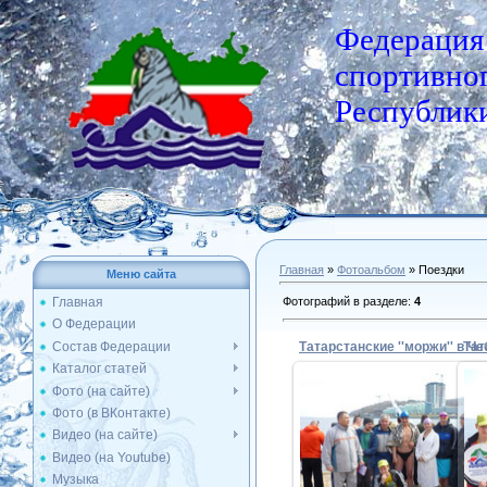
Федерация
спортивног
Республики
Главная
»
Фотоальбом
» Поездки
Меню сайта
Фотографий в разделе
:
4
Главная
О Федерации
Состав Федерации
Каталог статей
Фото (на сайте)
Фото (в ВКонтакте)
04.05.2017
Видео (на сайте)
Видео (на Youtube)
Admin
Музыка