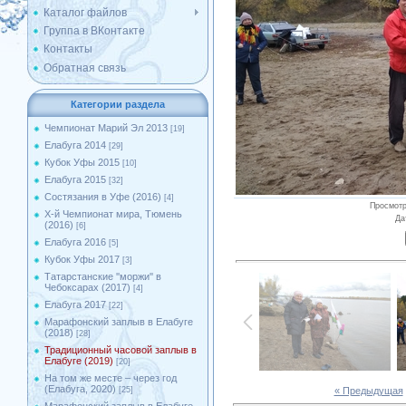
Каталог файлов
Группа в ВКонтакте
Контакты
Обратная связь
Категории раздела
Чемпионат Марий Эл 2013
[19]
Елабуга 2014
[29]
Кубок Уфы 2015
[10]
Елабуга 2015
[32]
Состязания в Уфе (2016)
[4]
Просмот
X-й Чемпионат мира, Тюмень
Да
(2016)
[6]
Елабуга 2016
[5]
Кубок Уфы 2017
[3]
Татарстанские ''моржи'' в
Чебоксарах (2017)
[4]
Елабуга 2017
[22]
Марафонский заплыв в Елабуге
(2018)
[28]
Традиционный часовой заплыв в
Елабуге (2019)
[20]
На том же месте – через год
(Елабуга, 2020)
« Предыдущая
[25]