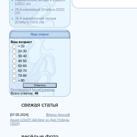
Марафонский заплыв в Елабуге
(2021)
[40]
25-й юбилейный (Елабуга 2022)
[16]
26-й марафонский заплыв
(Елабуга 2023)
[18]
Наш опрос
Ваш возраст
< 20
20-30
30-40
40-50
50-60
60-70
70-80
> 80
Результаты
|
Архив опросов
Всего ответов:
48
свежая статья
[07.05.2024]
[
Марш-броски
]
Акция ЦЗиЗП Айсберг ко Дню Победы
(2024)
весёлые фото