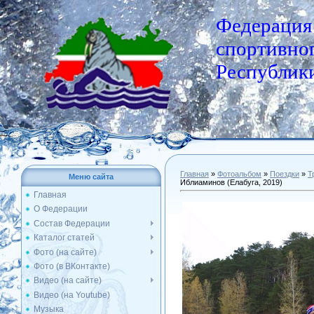
Федерация
спортивног
Республики
Главная
»
Фотоальбом
»
Поездки
»
Т
Меню сайта
Иблиаминов (Елабуга, 2019)
Главная
О Федерации
Состав Федерации
Каталог статей
Фото (на сайте)
Фото (в ВКонтакте)
Видео (на сайте)
Видео (на Youtube)
Музыка