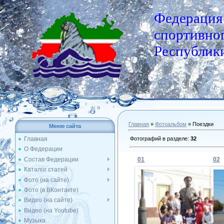
Федерация
спортивног
Республики
Главная
»
Фотоальбом
» Поездки
Меню сайта
Фотографий в разделе
:
32
Главная
О Федерации
Состав Федерации
01
02
Каталог статей
Фото (на сайте)
Фото (в ВКонтакте)
30.09.2015
Видео (на сайте)
Видео (на Youtube)
Admin
Музыка