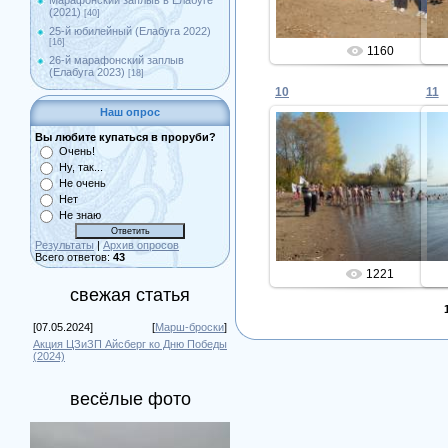
Марафонский заплыв в Елабуге
(2021)
[40]
25-й юбилейный (Елабуга 2022)
[16]
1160
26-й марафонский заплыв
(Елабуга 2023)
[18]
10
11
Наш опрос
Вы любите купаться в проруби?
Очень!
Ну, так...
30.09.2015
Не очень
Нет
Admin
Не знаю
Результаты
|
Архив опросов
Всего ответов:
43
1221
свежая статья
[07.05.2024]
[
Марш-броски
]
Акция ЦЗиЗП Айсберг ко Дню Победы
(2024)
весёлые фото