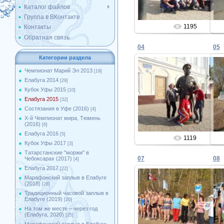
Каталог файлов
Группа в ВКонтакте
1195
Контакты
Обратная связь
04
05
Категории раздела
Чемпионат Марий Эл 2013
[19]
Елабуга 2014
[29]
30.09.2015
Кубок Уфы 2015
[10]
Елабуга 2015
[32]
Admin
Состязания в Уфе (2016)
[4]
X-й Чемпионат мира, Тюмень
(2016)
[6]
Елабуга 2016
[5]
1119
Кубок Уфы 2017
[3]
Татарстанские ''моржи'' в
07
08
Чебоксарах (2017)
[4]
Елабуга 2017
[22]
Марафонский заплыв в Елабуге
(2018)
[28]
Традиционный часовой заплыв в
30.09.2015
Елабуге (2019)
[20]
На том же месте – через год
Admin
(Елабуга, 2020)
[25]