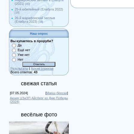
Марафонский заплыв в Елабуге
(2021)
[40]
25-й юбилейный (Елабуга 2022)
[16]
26-й марафонский заплыв
(Елабуга 2023)
[18]
Наш опрос
Вы купаетесь в проруби?
Да
Ещё нет
Уже нет
Нет
Результаты
|
Архив опросов
Всего ответов:
43
свежая статья
[07.05.2024]
[
Марш-броски
]
Акция ЦЗиЗП Айсберг ко Дню Победы
(2024)
весёлые фото