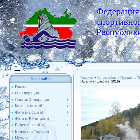
Федерация
спортивног
Республики
Главная
»
Фотоальбом
»
Поездки
»
Т
Меню сайта
Яшагина (Елабуга, 2019)
Главная
О Федерации
Состав Федерации
Каталог статей
Фото (на сайте)
Фото (в ВКонтакте)
Видео (на сайте)
Видео (на Youtube)
Музыка