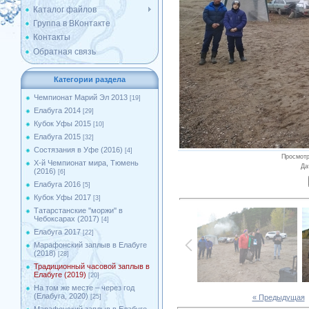
Каталог файлов
Группа в ВКонтакте
Контакты
Обратная связь
Категории раздела
Чемпионат Марий Эл 2013
[19]
Елабуга 2014
[29]
Кубок Уфы 2015
[10]
Елабуга 2015
[32]
Состязания в Уфе (2016)
[4]
Просмот
X-й Чемпионат мира, Тюмень
Да
(2016)
[6]
Елабуга 2016
[5]
Кубок Уфы 2017
[3]
Татарстанские ''моржи'' в
Чебоксарах (2017)
[4]
Елабуга 2017
[22]
Марафонский заплыв в Елабуге
(2018)
[28]
Традиционный часовой заплыв в
Елабуге (2019)
[20]
На том же месте – через год
(Елабуга, 2020)
« Предыдущая
[25]