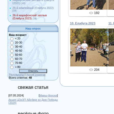
Марафонский заплыв в Елабуге
(2021)
[40]
25-й юбилейный (Елабуга 2022)
[16]
192
26-й марафонский заплыв
(Елабуга 2023)
[18]
10. Елабуга 2023
11.
Наш опрос
Ваш возраст
< 20
20-30
28.09.2023
30-40
40-50
Admin
50-60
60-70
70-80
> 80
204
Результаты
|
Архив опросов
Всего ответов:
48
свежая статья
[07.05.2024]
[
Марш-броски
]
Акция ЦЗиЗП Айсберг ко Дню Победы
(2024)
весёлые фото