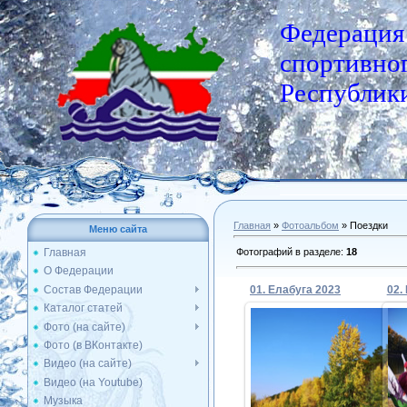
Федерация
спортивног
Республики
Главная
»
Фотоальбом
» Поездки
Меню сайта
Фотографий в разделе
:
18
Главная
О Федерации
Состав Федерации
01. Елабуга 2023
02.
Каталог статей
Фото (на сайте)
Фото (в ВКонтакте)
28.09.2023
Видео (на сайте)
Видео (на Youtube)
Admin
Музыка