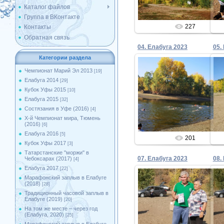
Каталог файлов
Группа в ВКонтакте
227
Контакты
Обратная связь
04. Елабуга 2023
05.
Категории раздела
Чемпионат Марий Эл 2013
[19]
Елабуга 2014
[29]
28.09.2023
Кубок Уфы 2015
[10]
Елабуга 2015
[32]
Admin
Состязания в Уфе (2016)
[4]
X-й Чемпионат мира, Тюмень
(2016)
[6]
Елабуга 2016
[5]
201
Кубок Уфы 2017
[3]
Татарстанские ''моржи'' в
07. Елабуга 2023
08.
Чебоксарах (2017)
[4]
Елабуга 2017
[22]
Марафонский заплыв в Елабуге
(2018)
[28]
Традиционный часовой заплыв в
28.09.2023
Елабуге (2019)
[20]
На том же месте – через год
Admin
(Елабуга, 2020)
[25]