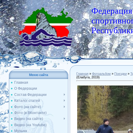
Федерация
спортивног
Республики
Главная
»
Фотоальбом
»
Поездки
»
Т
Меню сайта
(Елабуга, 2019)
Главная
О Федерации
Состав Федерации
Каталог статей
Фото (на сайте)
Фото (в ВКонтакте)
Видео (на сайте)
Видео (на Youtube)
Музыка