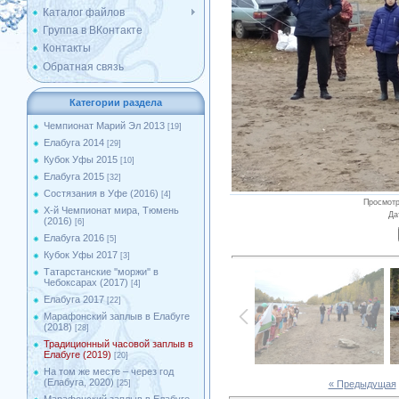
Каталог файлов
Группа в ВКонтакте
Контакты
Обратная связь
Категории раздела
Чемпионат Марий Эл 2013
[19]
Елабуга 2014
[29]
Кубок Уфы 2015
[10]
Елабуга 2015
[32]
Состязания в Уфе (2016)
[4]
Просмот
X-й Чемпионат мира, Тюмень
Да
(2016)
[6]
Елабуга 2016
[5]
Кубок Уфы 2017
[3]
Татарстанские ''моржи'' в
Чебоксарах (2017)
[4]
Елабуга 2017
[22]
Марафонский заплыв в Елабуге
(2018)
[28]
Традиционный часовой заплыв в
Елабуге (2019)
[20]
На том же месте – через год
(Елабуга, 2020)
« Предыдущая
[25]