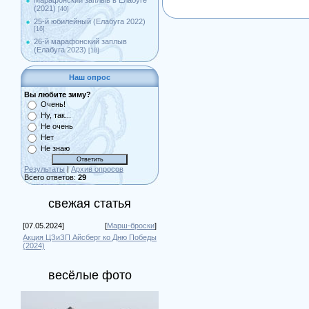
Марафонский заплыв в Елабуге
(2021)
[40]
25-й юбилейный (Елабуга 2022)
[16]
26-й марафонский заплыв
(Елабуга 2023)
[18]
Наш опрос
Вы любите зиму?
Очень!
Ну, так...
Не очень
Нет
Не знаю
Результаты
|
Архив опросов
Всего ответов:
29
свежая статья
[07.05.2024]
[
Марш-броски
]
Акция ЦЗиЗП Айсберг ко Дню Победы
(2024)
весёлые фото