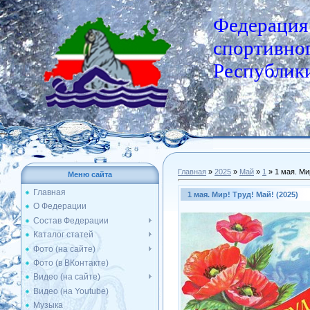
Федерация
спортивног
Республики
Главная
»
2025
»
Май
»
1
» 1 мая. Ми
Меню сайта
Главная
1 мая. Мир! Труд! Май! (2025)
О Федерации
Состав Федерации
Каталог статей
Фото (на сайте)
Фото (в ВКонтакте)
Видео (на сайте)
Видео (на Youtube)
Музыка