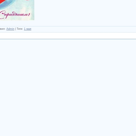
вил
:
Admin
|
Теги
:
1 мая