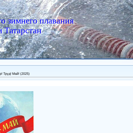
о зимнего плавания
 Татарстан
р! Труд! Май! (2025)