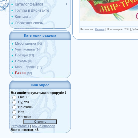
Каталог файлов
Группа в ВКонтакте
Контакты
Обратная связь
Категория
:
Разное
|
Просмотров
: 236 |
Доба
Категории раздела
Мероприятия
[70]
Чемпионаты
[24]
Поездки
[23]
Походы
[8]
Марш-броски
[16]
Разное
[55]
Наш опрос
Вы любите купаться в проруби?
Очень!
Ну, так...
Не очень
Нет
Не знаю
Результаты
|
Архив опросов
Всего ответов:
43