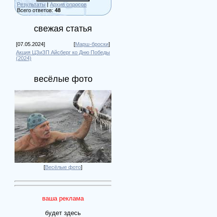
Результаты
|
Архив опросов
Всего ответов:
48
свежая статья
[07.05.2024]
[
Марш-броски
]
Акция ЦЗиЗП Айсберг ко Дню Победы
(2024)
весёлые фото
[
Весёлые фото
]
ваша реклама
будет здесь