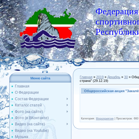
Федерация
спортивног
Республики
Главная
»
2019
»
Декабрь
»
30
» Обще
Меню сайта
страна" (29.12.19)
Главная
Общероссийская акция "Закалён
О Федерации
Состав Федерации
Каталог статей
Фото (на сайте)
Фото (в ВКонтакте)
Категория
:
Мероприятия
|
Просмотров
: 660
Видео (на сайте)
Видео (на Youtube)
Музыка