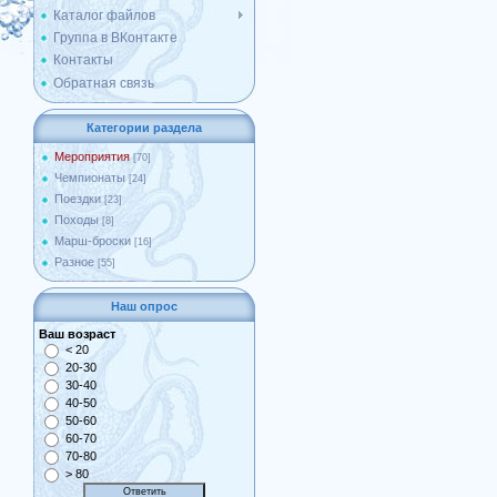
Каталог файлов
Группа в ВКонтакте
Контакты
Обратная связь
Категории раздела
Мероприятия
[70]
Чемпионаты
[24]
Поездки
[23]
Походы
[8]
Марш-броски
[16]
Разное
[55]
Наш опрос
Ваш возраст
< 20
20-30
30-40
40-50
50-60
60-70
70-80
> 80