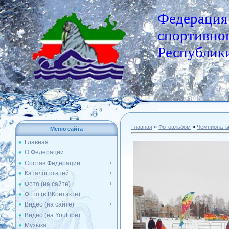
Федерация
спортивног
Республики
Главная
»
Фотоальбом
»
Чемпионат
Меню сайта
Главная
О Федерации
Состав Федерации
Каталог статей
Фото (на сайте)
Фото (в ВКонтакте)
Видео (на сайте)
Видео (на Youtube)
Музыка