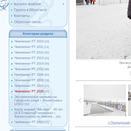
Каталог файлов
Группа в ВКонтакте
Контакты
Обратная связь
Категории раздела
Чемпионат РТ 2010
[10]
Чемпионат РТ 2011
[13]
Чемпионат РТ 2012
[62]
Чемпионат РТ 2013
[53]
Просмот
Чемпионат РТ 2014
[55]
Да
Чемпионат РТ 2015
[66]
Чемпионат РТ 2016
[83]
Чемпионат РТ 2018
[39]
Чемпионат РТ 2019
[27]
Чемпионат РТ 2020
[28]
Экстремальные заплывы на
городском озере г. Альметьевск
(2021)
[62]
Клубу моржей ''Айсберг'' - 45 лет
(II-й Открытый чемпионат г.
Альметьевска по зимнем...
[44]
Чемпионат РТ 2023
« Предыдущая
[31]