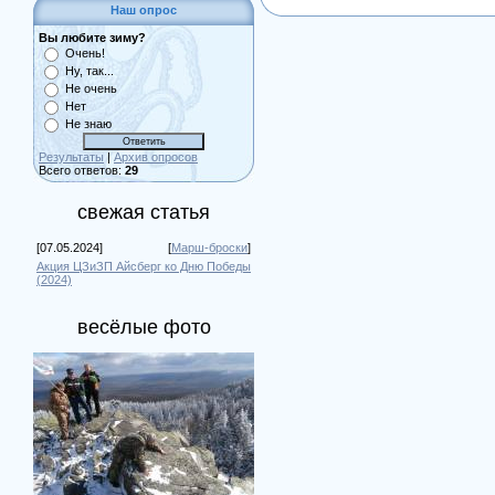
Наш опрос
Вы любите зиму?
Очень!
Ну, так...
Не очень
Нет
Не знаю
Результаты
|
Архив опросов
Всего ответов:
29
свежая статья
[07.05.2024]
[
Марш-броски
]
Акция ЦЗиЗП Айсберг ко Дню Победы
(2024)
весёлые фото