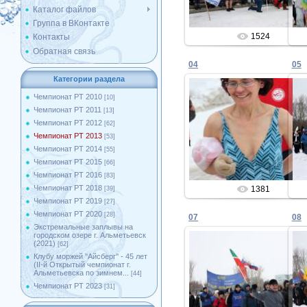
Каталог файлов
Группа в ВКонтакте
1524
Контакты
Обратная связь
04
05
Категории раздела
Чемпионат РТ 2010
[10]
Чемпионат РТ 2011
[13]
25.02.2013
Чемпионат РТ 2012
[62]
Чемпионат РТ 2013
[53]
Admin
Чемпионат РТ 2014
[55]
Чемпионат РТ 2015
[66]
Чемпионат РТ 2016
[83]
Чемпионат РТ 2018
1381
[39]
Чемпионат РТ 2019
[27]
Чемпионат РТ 2020
[28]
07
08
Экстремальные заплывы на
городском озере г. Альметьевск
(2021)
[62]
Клубу моржей ''Айсберг'' - 45 лет
(II-й Открытый чемпионат г.
25.02.2013
Альметьевска по зимнем...
[44]
Чемпионат РТ 2023
[31]
Admin