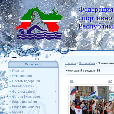
Федерация
спортивног
Республики
Главная
»
Фотоальбом
» Чемпионат
Меню сайта
Фотографий в разделе
:
53
Главная
О Федерации
Состав Федерации
01
02
Каталог статей
Фото (на сайте)
Фото (в ВКонтакте)
25.02.2013
Видео (на сайте)
Видео (на Youtube)
Admin
Музыка