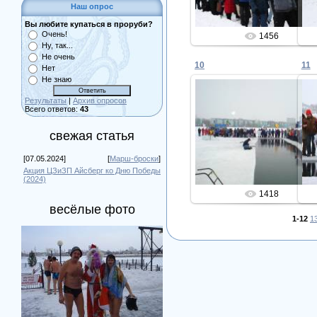
Наш опрос
Вы любите купаться в проруби?
Очень!
1456
Ну, так...
Не очень
10
11
Нет
Не знаю
Результаты
|
Архив опросов
Всего ответов:
43
25.02.2013
свежая статья
Admin
[07.05.2024]
[
Марш-броски
]
Акция ЦЗиЗП Айсберг ко Дню Победы
(2024)
1418
весёлые фото
1-12
1