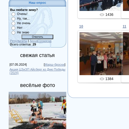
Наш опрос
Вы любите зиму?
Очень!
1436
Ну, так...
Не очень
10
11
Нет
Не знаю
Результаты
|
Архив опросов
Всего ответов:
29
13.02.2013
свежая статья
Admin
[07.05.2024]
[
Марш-броски
]
Акция ЦЗиЗП Айсберг ко Дню Победы
(2024)
1384
весёлые фото