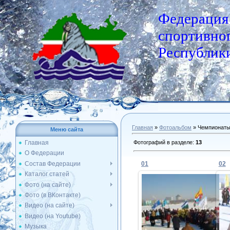
Федерация
спортивног
Республики
Главная
»
Фотоальбом
» Чемпионат
Меню сайта
Фотографий в разделе
:
13
Главная
О Федерации
Состав Федерации
01
02
Каталог статей
Фото (на сайте)
Фото (в ВКонтакте)
13.02.2013
Видео (на сайте)
Видео (на Youtube)
Admin
Музыка