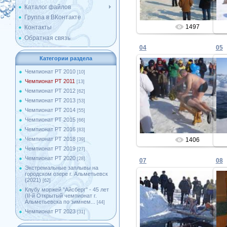
Каталог файлов
Группа в ВКонтакте
1497
Контакты
Обратная связь
04
05
Категории раздела
Чемпионат РТ 2010
[10]
Чемпионат РТ 2011
[13]
13.02.2013
Чемпионат РТ 2012
[62]
Чемпионат РТ 2013
[53]
Admin
Чемпионат РТ 2014
[55]
Чемпионат РТ 2015
[66]
Чемпионат РТ 2016
[83]
Чемпионат РТ 2018
1406
[39]
Чемпионат РТ 2019
[27]
Чемпионат РТ 2020
[28]
07
08
Экстремальные заплывы на
городском озере г. Альметьевск
(2021)
[62]
Клубу моржей ''Айсберг'' - 45 лет
(II-й Открытый чемпионат г.
13.02.2013
Альметьевска по зимнем...
[44]
Чемпионат РТ 2023
[31]
Admin