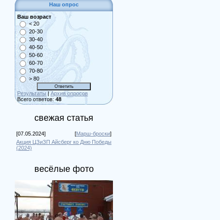
Наш опрос
Ваш возраст
< 20
20-30
30-40
40-50
50-60
60-70
70-80
> 80
Результаты
|
Архив опросов
Всего ответов:
48
свежая статья
[07.05.2024]
[
Марш-броски
]
Акция ЦЗиЗП Айсберг ко Дню Победы
(2024)
весёлые фото