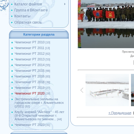
Каталог файлов
Группа в ВКонтакте
Контакты
Обратная связь
Категории раздела
Чемпионат РТ 2010
[10]
Чемпионат РТ 2011
[13]
Просмот
Чемпионат РТ 2012
[62]
Да
Чемпионат РТ 2013
[53]
Чемпионат РТ 2014
[55]
Чемпионат РТ 2015
[66]
Чемпионат РТ 2016
[83]
Чемпионат РТ 2018
[39]
Чемпионат РТ 2019
[27]
Чемпионат РТ 2020
[28]
Экстремальные заплывы на
городском озере г. Альметьевск
(2021)
[62]
Клубу моржей ''Айсберг'' - 45 лет
« Предыдущая
(II-й Открытый чемпионат г.
Альметьевска по зимнем...
[44]
Чемпионат РТ 2023
[31]