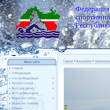
Федерация
спортивног
Республики
Главная
»
Фотоальбом
»
Чемпионат
Меню сайта
Главная
О Федерации
Состав Федерации
Каталог статей
Фото (на сайте)
Фото (в ВКонтакте)
Видео (на сайте)
Видео (на Youtube)
Музыка