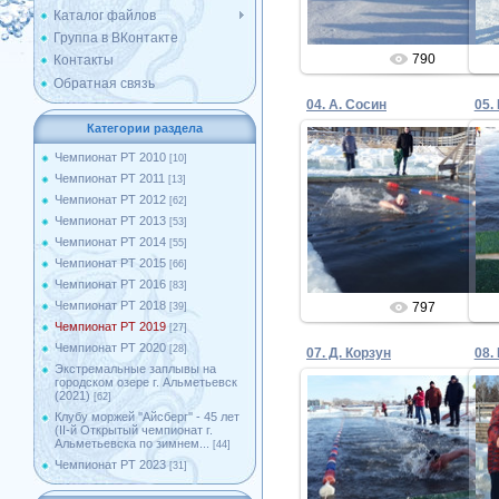
Каталог файлов
Группа в ВКонтакте
790
Контакты
Обратная связь
04. А. Сосин
05.
Категории раздела
Чемпионат РТ 2010
[10]
Чемпионат РТ 2011
[13]
02.02.2019
Чемпионат РТ 2012
[62]
Чемпионат РТ 2013
[53]
Admin
Чемпионат РТ 2014
[55]
Чемпионат РТ 2015
[66]
Чемпионат РТ 2016
[83]
Чемпионат РТ 2018
797
[39]
Чемпионат РТ 2019
[27]
Чемпионат РТ 2020
[28]
07. Д. Корзун
Экстремальные заплывы на
городском озере г. Альметьевск
(2021)
[62]
Клубу моржей ''Айсберг'' - 45 лет
(II-й Открытый чемпионат г.
02.02.2019
Альметьевска по зимнем...
[44]
Чемпионат РТ 2023
[31]
Admin