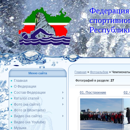
Федерация
спортивног
Республики
Главная
»
Фотоальбом
» Чемпионат
Меню сайта
Фотографий в разделе
:
27
Главная
О Федерации
Состав Федерации
01. Построение
02.
Каталог статей
Фото (на сайте)
Фото (в ВКонтакте)
02.02.2019
Видео (на сайте)
Видео (на Youtube)
Admin
Музыка