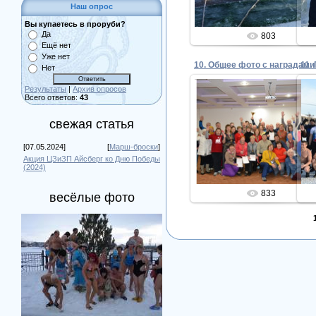
Наш опрос
Вы купаетесь в проруби?
Да
803
Ещё нет
Уже нет
10. Общее фото с наградами
11.
Нет
Результаты
|
Архив опросов
Всего ответов:
43
свежая статья
02.02.2019
Admin
[07.05.2024]
[
Марш-броски
]
Акция ЦЗиЗП Айсберг ко Дню Победы
(2024)
833
весёлые фото