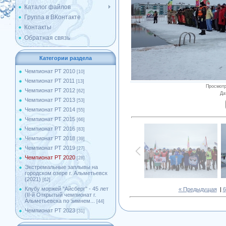
Каталог файлов
Группа в ВКонтакте
Контакты
Обратная связь
Категории раздела
Чемпионат РТ 2010
[10]
Чемпионат РТ 2011
[13]
Просмот
Чемпионат РТ 2012
[62]
Да
Чемпионат РТ 2013
[53]
Чемпионат РТ 2014
[55]
Чемпионат РТ 2015
[66]
Чемпионат РТ 2016
[83]
Чемпионат РТ 2018
[39]
Чемпионат РТ 2019
[27]
Чемпионат РТ 2020
[28]
Экстремальные заплывы на
городском озере г. Альметьевск
(2021)
[62]
Клубу моржей ''Айсберг'' - 45 лет
« Предыдущая
|
6
(II-й Открытый чемпионат г.
Альметьевска по зимнем...
[44]
Чемпионат РТ 2023
[31]