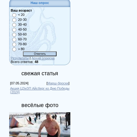
Наш опрос
Ваш возраст
< 20
20-30
30-40
40-50
50-60
60-70
70-80
> 80
Результаты
|
Архив опросов
Всего ответов:
48
свежая статья
[07.05.2024]
[
Марш-броски
]
Акция ЦЗиЗП Айсберг ко Дню Победы
(2024)
весёлые фото