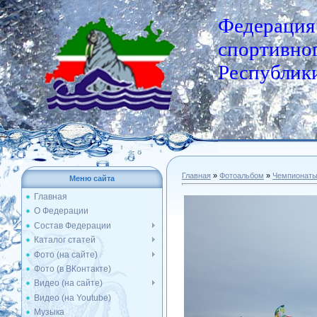
Федерация
спортивног
Республики
Главная
»
Фотоальбом
»
Чемпионат
Меню сайта
Главная
О Федерации
Состав Федерации
Каталог статей
Фото (на сайте)
Фото (в ВКонтакте)
Видео (на сайте)
Видео (на Youtube)
Музыка