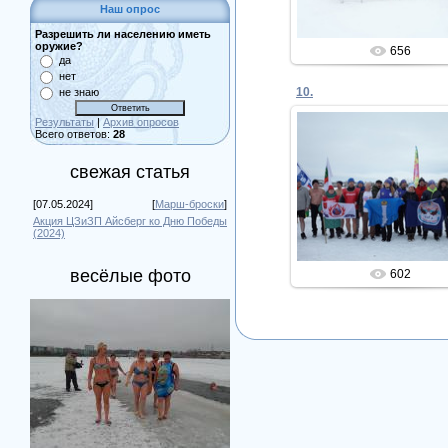
Наш опрос
Разрешить ли населению иметь
оружие?
656
да
нет
10.
не знаю
Результаты
|
Архив опросов
Всего ответов:
28
свежая статья
05.02.2020
Admin
[07.05.2024]
[
Марш-броски
]
Акция ЦЗиЗП Айсберг ко Дню Победы
(2024)
весёлые фото
602