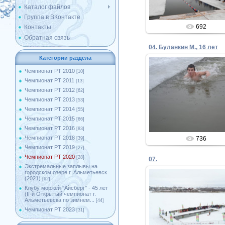
Каталог файлов
Группа в ВКонтакте
692
Контакты
Обратная связь
04. Буланкин М., 16 лет
Категории раздела
Чемпионат РТ 2010
[10]
Чемпионат РТ 2011
[13]
05.02.2020
Чемпионат РТ 2012
[62]
Чемпионат РТ 2013
[53]
Admin
Чемпионат РТ 2014
[55]
Чемпионат РТ 2015
[66]
Чемпионат РТ 2016
[83]
Чемпионат РТ 2018
736
[39]
Чемпионат РТ 2019
[27]
Чемпионат РТ 2020
[28]
07.
Экстремальные заплывы на
городском озере г. Альметьевск
(2021)
[62]
Клубу моржей ''Айсберг'' - 45 лет
(II-й Открытый чемпионат г.
05.02.2020
Альметьевска по зимнем...
[44]
Чемпионат РТ 2023
[31]
Admin