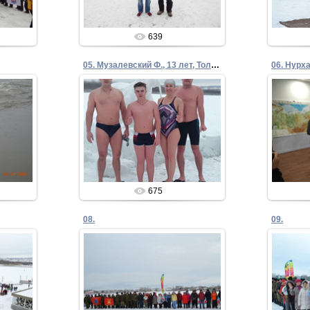
639
05. Музалевский Ф., 13 лет, Тольятти
06. Нурха
05.02.2020
Admin
675
08.
09.
05.02.2020
Admin