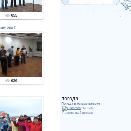
655
метова Г.
05.02.2020
Admin
636
погода
Погода в Альметьевске
Gismeteo
Прогноз на 2 недели
05.02.2020
Admin