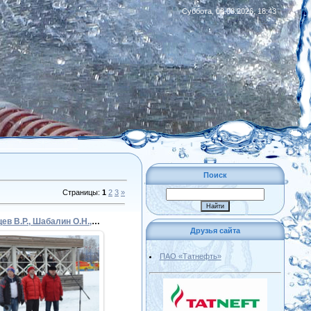
Суббота, 08.08.2026, 18:43
|
RSS
Поиск
Страницы
:
1
2
3
»
03. Мальцев В.Р., Шабалин О.Н., Самойлов В.И.
Друзья сайта
ПАО «Татнефть»
05.02.2020
Admin