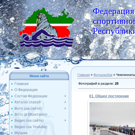
Федерация
спортивног
Республики
Главная
»
Фотоальбом
» Чемпионат
Меню сайта
Фотографий в разделе
:
28
Главная
О Федерации
Состав Федерации
01. Общее построение
Каталог статей
Фото (на сайте)
Фото (в ВКонтакте)
05.02.2020
Видео (на сайте)
Видео (на Youtube)
Admin
Музыка