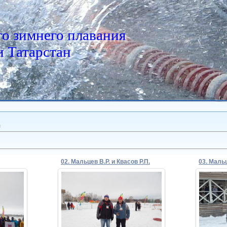
о зимнего плавания
 Татарстан
ы
02. Мальцев В.Р. и Квасов Р.П.
05.02.2020
Admin