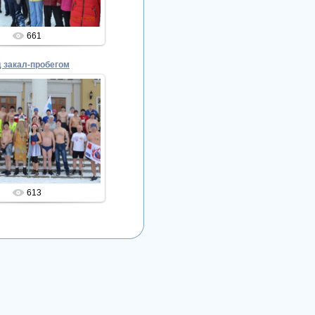
661
д закал-пробегом
05.02.2020
Admin
613