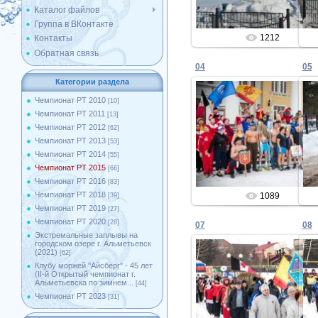
Каталог файлов
Группа в ВКонтакте
1212
Контакты
Обратная связь
04
05
Категории раздела
Чемпионат РТ 2010
[10]
Чемпионат РТ 2011
[13]
27.02.2015
Чемпионат РТ 2012
[62]
Чемпионат РТ 2013
[53]
Admin
Чемпионат РТ 2014
[55]
Чемпионат РТ 2015
[66]
Чемпионат РТ 2016
[83]
Чемпионат РТ 2018
1089
[39]
Чемпионат РТ 2019
[27]
Чемпионат РТ 2020
[28]
07
08
Экстремальные заплывы на
городском озере г. Альметьевск
(2021)
[62]
Клубу моржей ''Айсберг'' - 45 лет
(II-й Открытый чемпионат г.
27.02.2015
Альметьевска по зимнем...
[44]
Чемпионат РТ 2023
[31]
Admin