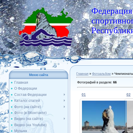
Федерация
спортивног
Республики
Главная
»
Фотоальбом
» Чемпионат
Меню сайта
Фотографий в разделе
:
66
Главная
О Федерации
Состав Федерации
01
02
Каталог статей
Фото (на сайте)
Фото (в ВКонтакте)
27.02.2015
Видео (на сайте)
Видео (на Youtube)
Admin
Музыка