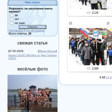
Наш опрос
Разрешить ли населению иметь
оружие?
1126
да
нет
10
11
не знаю
Результаты
|
Архив опросов
Всего ответов:
28
свежая статья
27.02.2015
Admin
[07.05.2024]
[
Марш-броски
]
Акция ЦЗиЗП Айсберг ко Дню Победы
(2024)
весёлые фото
1188
1-12
13-2