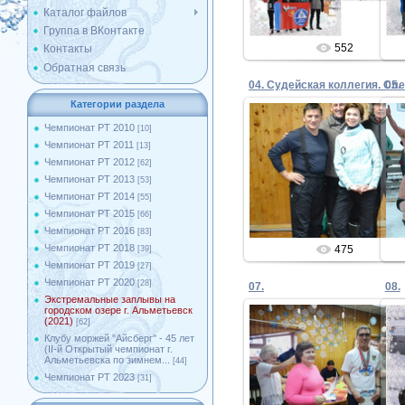
Каталог файлов
Группа в ВКонтакте
552
Контакты
Обратная связь
05.
Категории раздела
Чемпионат РТ 2010
[10]
Чемпионат РТ 2011
[13]
29.01.2021
Чемпионат РТ 2012
[62]
Чемпионат РТ 2013
[53]
Admin
Чемпионат РТ 2014
[55]
Чемпионат РТ 2015
[66]
Чемпионат РТ 2016
[83]
Чемпионат РТ 2018
475
[39]
Чемпионат РТ 2019
[27]
Чемпионат РТ 2020
[28]
07.
08.
Экстремальные заплывы на
городском озере г. Альметьевск
(2021)
[62]
Клубу моржей ''Айсберг'' - 45 лет
(II-й Открытый чемпионат г.
29.01.2021
Альметьевска по зимнем...
[44]
Чемпионат РТ 2023
[31]
Admin