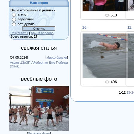
Наш опрос
Ваше отношение к религии
атеист
513
верующий
вот, думаю...
10.
11.
Результаты
|
Архив опросов
Всего ответов:
27
свежая статья
29.01.2021
[07.05.2024]
[
Марш-броски
]
Admin
Акция ЦЗиЗП Айсберг ко Дню Победы
(2024)
весёлые фото
496
1-12
13-2
[
Весёлые фото
]