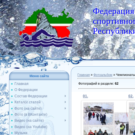
Федерация
спортивног
Республики
Главная
»
Фотоальбом
» Чемпионат
Меню сайта
Фотографий в разделе
:
62
Главная
О Федерации
Состав Федерации
01.
02.
Каталог статей
Фото (на сайте)
Фото (в ВКонтакте)
29.01.2021
Видео (на сайте)
Видео (на Youtube)
Admin
Музыка