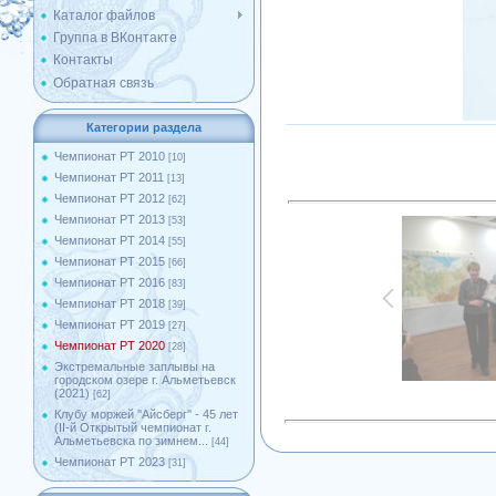
Каталог файлов
Группа в ВКонтакте
Контакты
Обратная связь
Категории раздела
Чемпионат РТ 2010
[10]
Чемпионат РТ 2011
[13]
Чемпионат РТ 2012
[62]
Чемпионат РТ 2013
[53]
Чемпионат РТ 2014
[55]
Чемпионат РТ 2015
[66]
Чемпионат РТ 2016
[83]
Чемпионат РТ 2018
[39]
Чемпионат РТ 2019
[27]
Чемпионат РТ 2020
[28]
Экстремальные заплывы на
городском озере г. Альметьевск
(2021)
[62]
Клубу моржей ''Айсберг'' - 45 лет
(II-й Открытый чемпионат г.
Альметьевска по зимнем...
[44]
Чемпионат РТ 2023
[31]