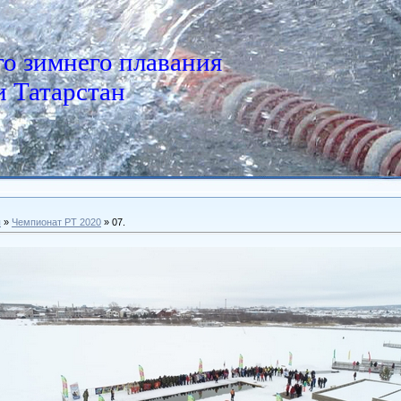
о зимнего плавания
 Татарстан
ы
»
Чемпионат РТ 2020
» 07.