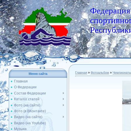
Федерация
спортивног
Республики
Главная
»
Фотоальбом
»
Чемпионат
Меню сайта
Главная
О Федерации
Состав Федерации
Каталог статей
Фото (на сайте)
Фото (в ВКонтакте)
Видео (на сайте)
Видео (на Youtube)
Музыка