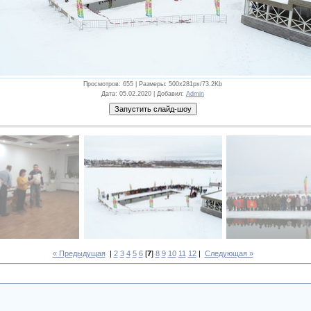
Просмотров
: 655 |
Размеры
: 500x281px/73.2Kb
Дата
: 05.02.2020 |
Добавил
:
Admin
« Предыдущая
|
2
3
4
5
6
[
7
]
8
9
10
11
12
|
Следующая »