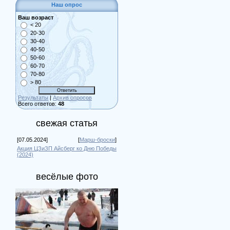
Наш опрос
Ваш возраст
< 20
20-30
30-40
40-50
50-60
60-70
70-80
> 80
Результаты
|
Архив опросов
Всего ответов:
48
свежая статья
[07.05.2024]
[
Марш-броски
]
Акция ЦЗиЗП Айсберг ко Дню Победы
(2024)
весёлые фото