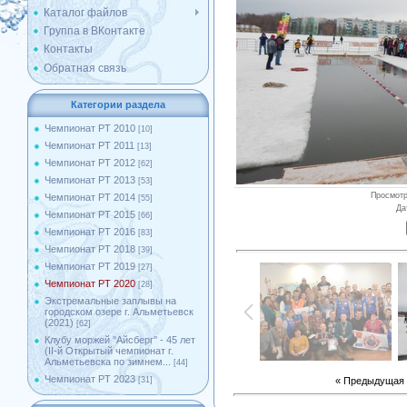
Каталог файлов
Группа в ВКонтакте
Контакты
Обратная связь
Категории раздела
Чемпионат РТ 2010
[10]
Чемпионат РТ 2011
[13]
Чемпионат РТ 2012
[62]
Чемпионат РТ 2013
[53]
Просмот
Чемпионат РТ 2014
[55]
Да
Чемпионат РТ 2015
[66]
Чемпионат РТ 2016
[83]
Чемпионат РТ 2018
[39]
Чемпионат РТ 2019
[27]
Чемпионат РТ 2020
[28]
Экстремальные заплывы на
городском озере г. Альметьевск
(2021)
[62]
Клубу моржей ''Айсберг'' - 45 лет
(II-й Открытый чемпионат г.
Альметьевска по зимнем...
[44]
Чемпионат РТ 2023
« Предыдущая
[31]