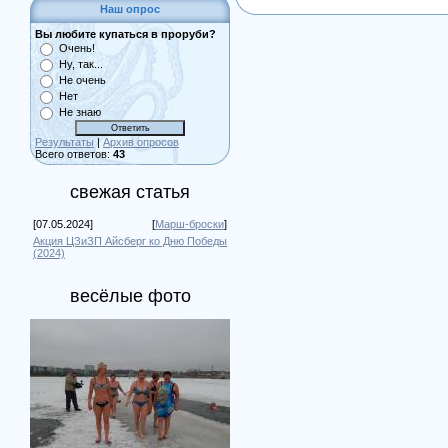
Наш опрос
Вы любите купаться в проруби?
Очень!
Ну, так...
Не очень
Нет
Не знаю
Результаты
|
Архив опросов
Всего ответов:
43
свежая статья
[07.05.2024]
[
Марш-броски
]
Акция ЦЗиЗП Айсберг ко Дню Победы
(2024)
весёлые фото