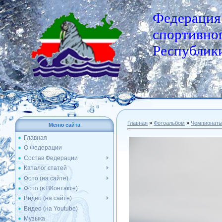
Федерация
спортивног
Республики
Главная
»
Фотоальбом
»
Чемпионат
Меню сайта
Главная
О Федерации
Состав Федерации
Каталог статей
Фото (на сайте)
Фото (в ВКонтакте)
Видео (на сайте)
Видео (на Youtube)
Музыка