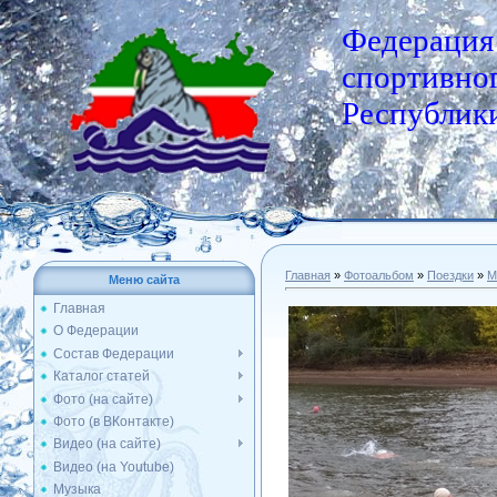
Федерация
спортивног
Республики
Главная
»
Фотоальбом
»
Поездки
»
М
Меню сайта
Главная
О Федерации
Состав Федерации
Каталог статей
Фото (на сайте)
Фото (в ВКонтакте)
Видео (на сайте)
Видео (на Youtube)
Музыка