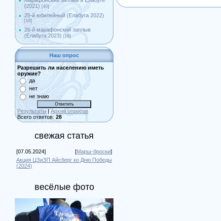
Марафонский заплыв в Елабуге
(2021)
[40]
25-й юбилейный (Елабуга 2022)
[16]
26-й марафонский заплыв
(Елабуга 2023)
[18]
Наш опрос
Разрешить ли населению иметь
оружие?
да
нет
не знаю
Результаты
|
Архив опросов
Всего ответов:
28
свежая статья
[07.05.2024]
[
Марш-броски
]
Акция ЦЗиЗП Айсберг ко Дню Победы
(2024)
весёлые фото