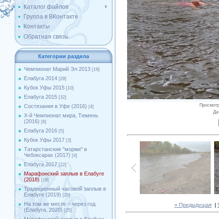
Каталог файлов
Группа в ВКонтакте
Контакты
Обратная связь
Категории раздела
Чемпионат Марий Эл 2013
[19]
Елабуга 2014
[29]
Кубок Уфы 2015
[10]
Елабуга 2015
[32]
Просмот
Состязания в Уфе (2016)
[4]
Да
X-й Чемпионат мира, Тюмень
(2016)
[6]
Елабуга 2016
[5]
Кубок Уфы 2017
[3]
Татарстанские ''моржи'' в
Чебоксарах (2017)
[4]
Елабуга 2017
[22]
Марафонский заплыв в Елабуге
(2018)
[28]
Традиционный часовой заплыв в
Елабуге (2019)
[20]
На том же месте – через год
« Предыдущая
|
(Елабуга, 2020)
[25]