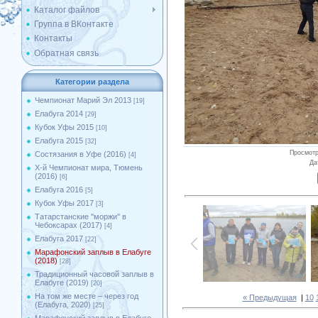
Каталог файлов
Группа в ВКонтакте
Контакты
Обратная связь
Категории раздела
Чемпионат Марий Эл 2013
[19]
Елабуга 2014
[29]
Кубок Уфы 2015
[10]
Елабуга 2015
[32]
Просмот
Состязания в Уфе (2016)
[4]
Да
X-й Чемпионат мира, Тюмень
(2016)
[6]
Елабуга 2016
[5]
Кубок Уфы 2017
[3]
Татарстанские ''моржи'' в
Чебоксарах (2017)
[4]
Елабуга 2017
[22]
Марафонский заплыв в Елабуге
(2018)
[28]
Традиционный часовой заплыв в
Елабуге (2019)
[20]
На том же месте – через год
« Предыдущая
|
10
(Елабуга, 2020)
[25]