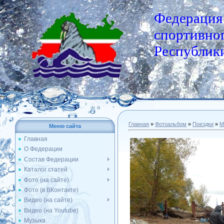
Федерация
спортивног
Республики
Главная
»
Фотоальбом
»
Поездки
»
М
Меню сайта
Главная
О Федерации
Состав Федерации
Каталог статей
Фото (на сайте)
Фото (в ВКонтакте)
Видео (на сайте)
Видео (на Youtube)
Музыка