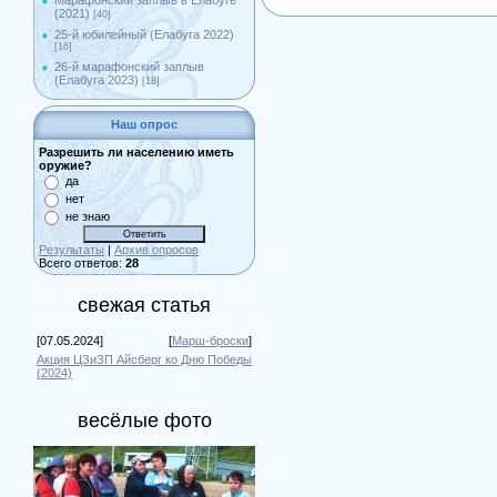
Марафонский заплыв в Елабуге
(2021)
[40]
25-й юбилейный (Елабуга 2022)
[16]
26-й марафонский заплыв
(Елабуга 2023)
[18]
Наш опрос
Разрешить ли населению иметь
оружие?
да
нет
не знаю
Результаты
|
Архив опросов
Всего ответов:
28
свежая статья
[07.05.2024]
[
Марш-броски
]
Акция ЦЗиЗП Айсберг ко Дню Победы
(2024)
весёлые фото