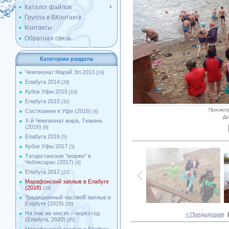
Каталог файлов
Группа в ВКонтакте
Контакты
Обратная связь
Категории раздела
Чемпионат Марий Эл 2013
[19]
Елабуга 2014
[29]
Кубок Уфы 2015
[10]
Елабуга 2015
[32]
Просмот
Состязания в Уфе (2016)
[4]
Да
X-й Чемпионат мира, Тюмень
(2016)
[6]
Елабуга 2016
[5]
Кубок Уфы 2017
[3]
Татарстанские ''моржи'' в
Чебоксарах (2017)
[4]
Елабуга 2017
[22]
Марафонский заплыв в Елабуге
(2018)
[28]
Традиционный часовой заплыв в
Елабуге (2019)
[20]
На том же месте – через год
« Предыдущая
(Елабуга, 2020)
[25]