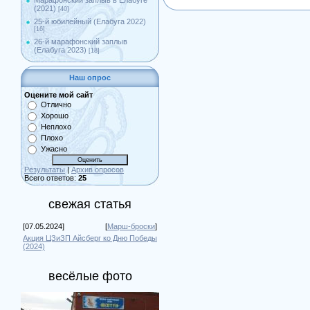
Марафонский заплыв в Елабуге
(2021)
[40]
25-й юбилейный (Елабуга 2022)
[16]
26-й марафонский заплыв
(Елабуга 2023)
[18]
Наш опрос
Оцените мой сайт
Отлично
Хорошо
Неплохо
Плохо
Ужасно
Результаты
|
Архив опросов
Всего ответов:
25
свежая статья
[07.05.2024]
[
Марш-броски
]
Акция ЦЗиЗП Айсберг ко Дню Победы
(2024)
весёлые фото