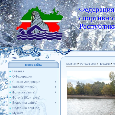
Федерация
спортивног
Республики
Главная
»
Фотоальбом
»
Поездки
»
М
Меню сайта
Главная
О Федерации
Состав Федерации
Каталог статей
Фото (на сайте)
Фото (в ВКонтакте)
Видео (на сайте)
Видео (на Youtube)
Музыка