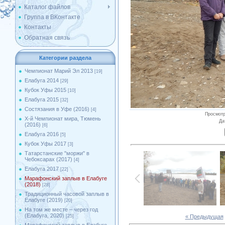
Каталог файлов
Группа в ВКонтакте
Контакты
Обратная связь
Категории раздела
Чемпионат Марий Эл 2013
[19]
Елабуга 2014
[29]
Кубок Уфы 2015
[10]
Елабуга 2015
[32]
Состязания в Уфе (2016)
[4]
Просмот
X-й Чемпионат мира, Тюмень
Да
(2016)
[6]
Елабуга 2016
[5]
Кубок Уфы 2017
[3]
Татарстанские ''моржи'' в
Чебоксарах (2017)
[4]
Елабуга 2017
[22]
Марафонский заплыв в Елабуге
(2018)
[28]
Традиционный часовой заплыв в
Елабуге (2019)
[20]
На том же месте – через год
(Елабуга, 2020)
« Предыдущая
[25]