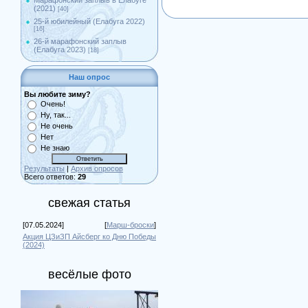
Марафонский заплыв в Елабуге
(2021)
[40]
25-й юбилейный (Елабуга 2022)
[16]
26-й марафонский заплыв
(Елабуга 2023)
[18]
Наш опрос
Вы любите зиму?
Очень!
Ну, так...
Не очень
Нет
Не знаю
Результаты
|
Архив опросов
Всего ответов:
29
свежая статья
[07.05.2024]
[
Марш-броски
]
Акция ЦЗиЗП Айсберг ко Дню Победы
(2024)
весёлые фото