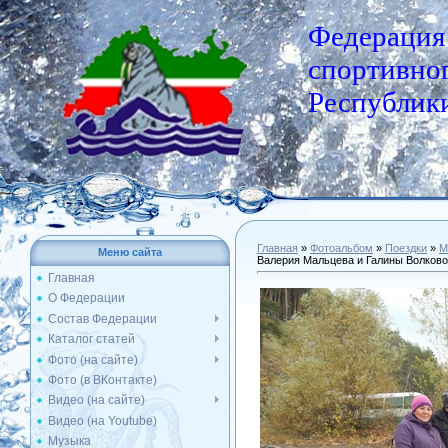
Федерация
спортивног
Республики
Главная
»
Фотоальбом
»
Поездки
»
М
Меню сайта
Валерия Мальцева и Галины Волковой
Главная
О Федерации
Состав Федерации
Каталог статей
Фото (на сайте)
Фото (в ВКонтакте)
Видео (на сайте)
Видео (на Youtube)
Музыка