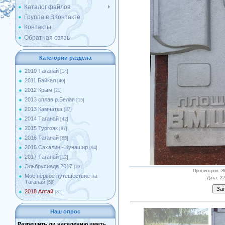
Каталог файлов
Группа в ВКонтакте
Контакты
Обратная связь
Категории раздела
2010 Таганай
[14]
2011 Байкал
[40]
2012 Крым
[21]
2013 сплав р.Белая
[15]
2013 Камчатка
[87]
2014 Таганай
[42]
2015 Тургояк
[87]
2016 Таганай
[65]
2016 Сахалин - Кунашир
[94]
2017 Таганай
[12]
Эльбрусиада 2017
[23]
Просмотров
: 8
Моё первое путешествие на
Дата
: 2
Таганай
[58]
2018 Алтай
[31]
Наш опрос
Разрешить ли населению иметь