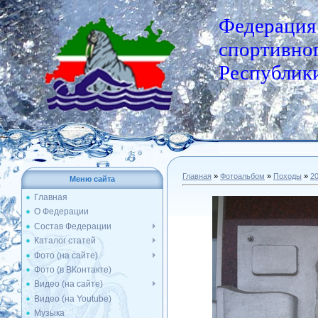
Федерация
спортивног
Республики
Главная
»
Фотоальбом
»
Походы
»
2
Меню сайта
Главная
О Федерации
Состав Федерации
Каталог статей
Фото (на сайте)
Фото (в ВКонтакте)
Видео (на сайте)
Видео (на Youtube)
Музыка