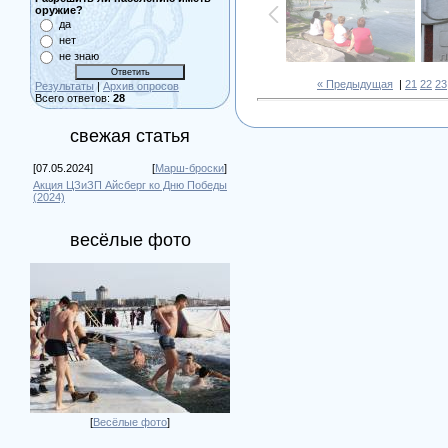
оружие?
да
нет
не знаю
« Предыдущая
|
21
22
23
Результаты
|
Архив опросов
Всего ответов:
28
свежая статья
[07.05.2024]
[
Марш-броски
]
Акция ЦЗиЗП Айсберг ко Дню Победы
(2024)
весёлые фото
[
Весёлые фото
]