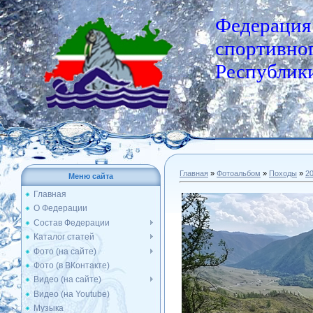
Федерация
спортивног
Республики
Главная
»
Фотоальбом
»
Походы
»
2
Меню сайта
Главная
О Федерации
Состав Федерации
Каталог статей
Фото (на сайте)
Фото (в ВКонтакте)
Видео (на сайте)
Видео (на Youtube)
Музыка