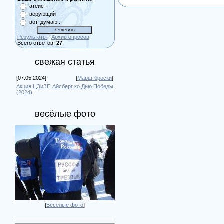
атеист
верующий
вот, думаю...
Результаты
|
Архив опросов
Всего ответов:
27
свежая статья
[07.05.2024]
[
Марш-броски
]
Акция ЦЗиЗП Айсберг ко Дню Победы
(2024)
весёлые фото
[
Весёлые фото
]