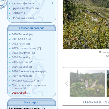
Каталог файлов
Группа в ВКонтакте
Контакты
Обратная связь
Категории раздела
2010 Таганай
[14]
2011 Байкал
[40]
2012 Крым
[21]
2013 сплав р.Белая
[15]
Просмот
2013 Камчатка
[87]
Да
2014 Таганай
[42]
2015 Тургояк
[87]
2016 Таганай
[65]
2016 Сахалин - Кунашир
[94]
2017 Таганай
[12]
Эльбрусиада 2017
[23]
Моё первое путешествие на
Таганай
[58]
2018 Алтай
[31]
« Предыдущая
|
21
Наш опрос
Ваше отношение к религии