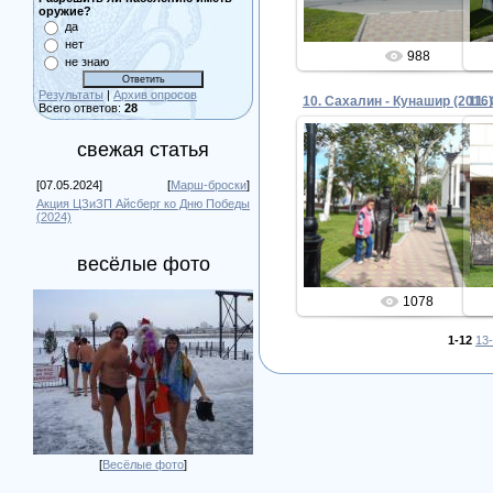
оружие?
да
нет
988
не знаю
Результаты
|
Архив опросов
10. Сахалин - Кунашир (2016)
11.
Всего ответов:
28
свежая статья
[07.05.2024]
[
Марш-броски
]
18.10.2016
Акция ЦЗиЗП Айсберг ко Дню Победы
(2024)
Admin
весёлые фото
1078
1-12
13
[
Весёлые фото
]