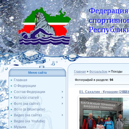
Федерация
спортивног
Республики
Главная
»
Фотоальбом
» Походы
Меню сайта
Фотографий в разделе
:
94
Главная
О Федерации
Состав Федерации
01. Сахалин - Кунашир (2016)
02.
Каталог статей
Фото (на сайте)
Фото (в ВКонтакте)
18.10.2016
Видео (на сайте)
Видео (на Youtube)
Admin
Музыка