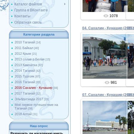
Каталог файлов
Группа в ВКонтакте
1078
Контакты
Обратная связь
04. Сахалин - Кунашир (2016)
05.
Категории раздела
2010 Таганай
[14]
2011 Байкал
[40]
18.10.2016
2012 Крым
[21]
2013 сплав р.Белая
[15]
Admin
2013 Камчатка
[87]
2014 Таганай
[42]
2015 Тургояк
[87]
2016 Таганай
981
[65]
2016 Сахалин - Кунашир
[94]
2017 Таганай
[12]
07. Сахалин - Кунашир (2016)
08.
Эльбрусиада 2017
[23]
Моё первое путешествие на
Таганай
[58]
2018 Алтай
[31]
18.10.2016
Наш опрос
Admin
Разрешить ли населению иметь