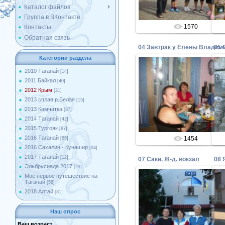
Каталог файлов
Группа в ВКонтакте
1570
Контакты
Обратная связь
Категории раздела
2010 Таганай
[14]
2011 Байкал
[40]
25.09.2012
2012 Крым
[21]
2013 сплав р.Белая
[15]
Admin
2013 Камчатка
[87]
2014 Таганай
[42]
2015 Тургояк
[87]
2016 Таганай
1454
[65]
2016 Сахалин - Кунашир
[94]
2017 Таганай
[12]
07 Саки. Ж-д. вокзал
08 
Эльбрусиада 2017
[23]
Моё первое путешествие на
Таганай
[58]
2018 Алтай
[31]
25.09.2012
Наш опрос
Admin
Ваш возраст