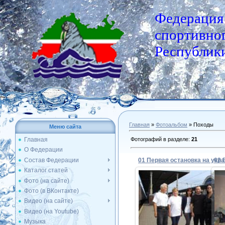
Федерация
спортивног
Республики
Главная
»
Фотоальбом
» Походы
Меню сайта
Фотографий в разделе
:
21
Главная
О Федерации
Состав Федерации
02 
Каталог статей
Фото (на сайте)
Фото (в ВКонтакте)
25.09.2012
Видео (на сайте)
Видео (на Youtube)
Admin
Музыка