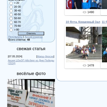
< 20
20-30
30-40
1490
40-50
50-60
10 Ялта. Концерный Зал
11 
60-70
70-80
> 80
Результаты
|
Архив опросов
Всего ответов:
48
25.09.2012
свежая статья
Admin
[07.05.2024]
[
Марш-броски
]
Акция ЦЗиЗП Айсберг ко Дню Победы
(2024)
1478
весёлые фото