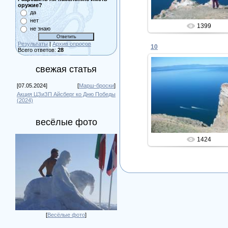
оружие?
да
нет
1399
не знаю
Результаты
|
Архив опросов
10
Всего ответов:
28
свежая статья
[07.05.2024]
[
Марш-броски
]
11.11.2011
Акция ЦЗиЗП Айсберг ко Дню Победы
(2024)
Admin
весёлые фото
1424
[
Весёлые фото
]