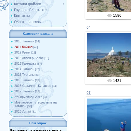
Каталог файлов
Группа в ВКонтакте
1586
Контакты
Обратная связь
04
Категории раздела
2010 Таганай
[14]
2011 Байкал
[40]
11.11.2011
2012 Крым
[21]
2013 сплав р.Белая
[15]
Admin
2013 Камчатка
[87]
2014 Таганай
[42]
2015 Тургояк
[87]
2016 Таганай
1421
[65]
2016 Сахалин - Кунашир
[94]
2017 Таганай
[12]
07
Эльбрусиада 2017
[23]
Моё первое путешествие на
Таганай
[58]
2018 Алтай
[31]
11.11.2011
Наш опрос
Admin
Разрешить ли населению иметь