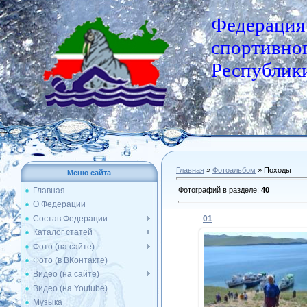
Федерация
спортивног
Республики
Главная
»
Фотоальбом
» Походы
Меню сайта
Фотографий в разделе
:
40
Главная
О Федерации
Состав Федерации
01
Каталог статей
Фото (на сайте)
Фото (в ВКонтакте)
11.11.2011
Видео (на сайте)
Видео (на Youtube)
Admin
Музыка