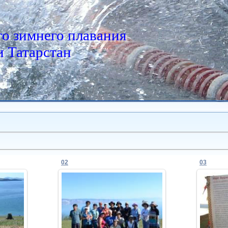
о зимнего плавания
 Татарстан
02
03
11.11.2011
Admin