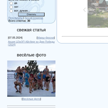
да
нет
вот, думаю...
Результаты
|
Архив опросов
Всего ответов:
30
свежая статья
[07.05.2024]
[
Марш-броски
]
Акция ЦЗиЗП Айсберг ко Дню Победы
(2024)
весёлые фото
[
Весёлые фото
]