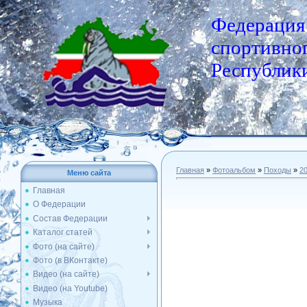
Федерация
спортивног
Республики
Главная
»
Фотоальбом
»
Походы
»
2
Меню сайта
Главная
О Федерации
Состав Федерации
Каталог статей
Фото (на сайте)
Фото (в ВКонтакте)
Видео (на сайте)
Видео (на Youtube)
Музыка