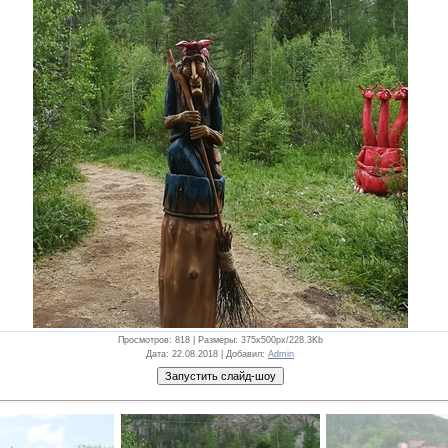
Просмотров
: 818 |
Размеры
: 375x500px/228.3Kb
Дата
: 22.08.2018 |
Добавил
:
Admin