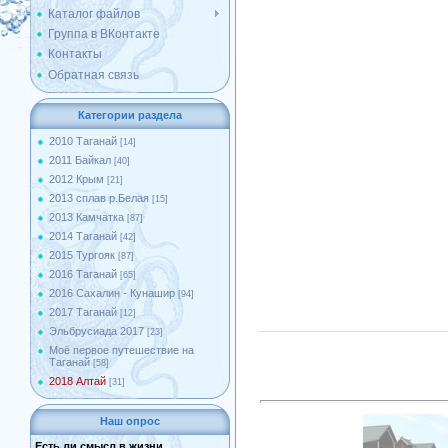
Каталог файлов
Группа в ВКонтакте
Контакты
Обратная связь
Категории раздела
2010 Таганай
[14]
2011 Байкал
[40]
2012 Крым
[21]
2013 сплав р.Белая
[15]
2013 Камчатка
[87]
2014 Таганай
[42]
2015 Тургояк
[87]
2016 Таганай
[65]
2016 Сахалин - Кунашир
[94]
2017 Таганай
[12]
Эльбрусиада 2017
[23]
Моё первое путешествие на
Таганай
[58]
2018 Алтай
[31]
Наш опрос
Есть ли смысл в жизни