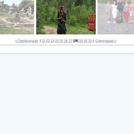
« Предыдущая
|
21
22
23
24
25
26
27
[
28
]
29
30
31
|
Следующая »