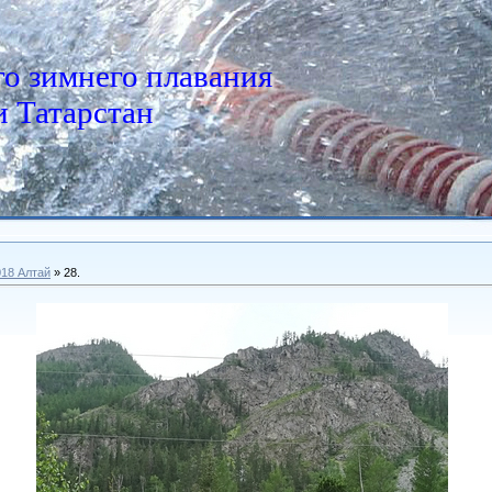
о зимнего плавания
 Татарстан
018 Алтай
» 28.