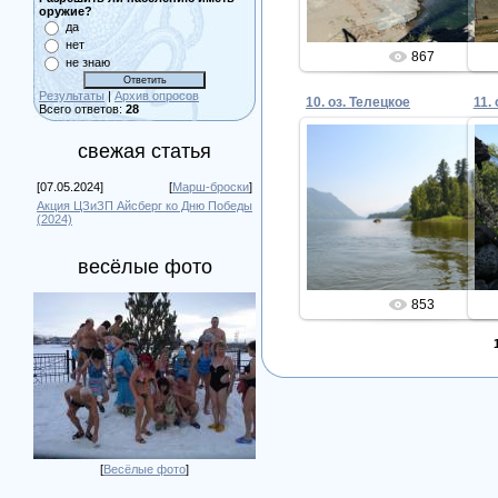
оружие?
да
нет
867
не знаю
Результаты
|
Архив опросов
10. оз. Телецкое
11.
Всего ответов:
28
свежая статья
[07.05.2024]
[
Марш-броски
]
22.08.2018
Акция ЦЗиЗП Айсберг ко Дню Победы
(2024)
Admin
весёлые фото
853
[
Весёлые фото
]