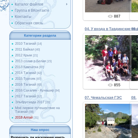
Каталог файлов
Группа в ВКонтакте
887
Контакты
Обратная связь
04. У входа в Тавдинские п
05.
Категории раздела
2010 Таганай
[14]
2011 Байкал
[40]
22.08.2018
2012 Крым
[21]
2013 сплав р.Белая
[15]
Admin
2013 Камчатка
[87]
2014 Таганай
[42]
2015 Тургояк
[87]
2016 Таганай
855
[65]
2016 Сахалин - Кунашир
[94]
2017 Таганай
[12]
07. Чемальская ГЭС
08.
Эльбрусиада 2017
[23]
Моё первое путешествие на
Таганай
[58]
2018 Алтай
[31]
22.08.2018
Наш опрос
Admin
Разрешить ли населению иметь