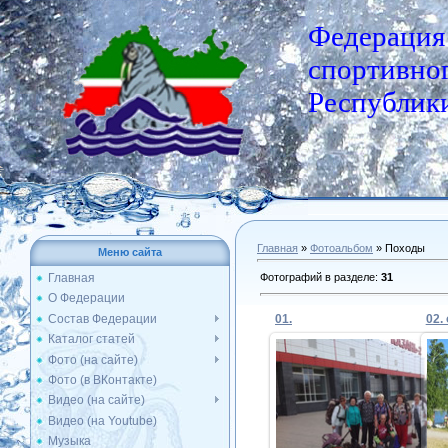
Федерация
спортивног
Республики
Главная
»
Фотоальбом
» Походы
Меню сайта
Фотографий в разделе
:
31
Главная
О Федерации
Состав Федерации
01.
02. 
Каталог статей
Фото (на сайте)
Фото (в ВКонтакте)
22.08.2018
Видео (на сайте)
Видео (на Youtube)
Admin
Музыка