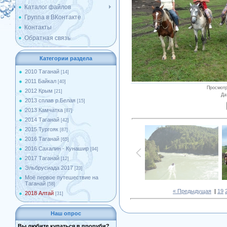
Каталог файлов
Группа в ВКонтакте
Контакты
Обратная связь
Категории раздела
2010 Таганай
[14]
2011 Байкал
[40]
Просмот
2012 Крым
[21]
Да
2013 сплав р.Белая
[15]
2013 Камчатка
[87]
2014 Таганай
[42]
2015 Тургояк
[87]
2016 Таганай
[65]
2016 Сахалин - Кунашир
[94]
2017 Таганай
[12]
Эльбрусиада 2017
[23]
Моё первое путешествие на
Таганай
[58]
« Предыдущая
|
19
2018 Алтай
[31]
Наш опрос
Вы любите купаться в проруби?