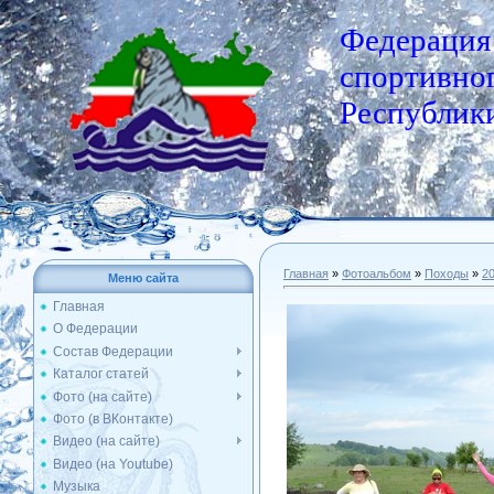
Федерация
спортивног
Республики
Главная
»
Фотоальбом
»
Походы
»
2
Меню сайта
Главная
О Федерации
Состав Федерации
Каталог статей
Фото (на сайте)
Фото (в ВКонтакте)
Видео (на сайте)
Видео (на Youtube)
Музыка