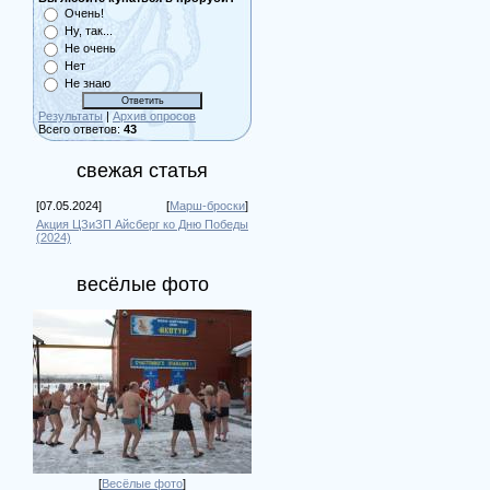
Очень!
Ну, так...
Не очень
Нет
Не знаю
Результаты
|
Архив опросов
Всего ответов:
43
свежая статья
[07.05.2024]
[
Марш-броски
]
Акция ЦЗиЗП Айсберг ко Дню Победы
(2024)
весёлые фото
[
Весёлые фото
]