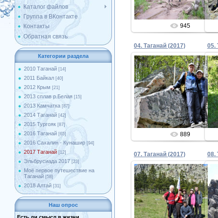
Каталог файлов
Группа в ВКонтакте
945
Контакты
Обратная связь
04. Таганай (2017)
05.
Категории раздела
2010 Таганай
[14]
2011 Байкал
[40]
15.06.2017
2012 Крым
[21]
2013 сплав р.Белая
[15]
Admin
2013 Камчатка
[87]
2014 Таганай
[42]
2015 Тургояк
[87]
2016 Таганай
889
[65]
2016 Сахалин - Кунашир
[94]
2017 Таганай
[12]
07. Таганай (2017)
08.
Эльбрусиада 2017
[23]
Моё первое путешествие на
Таганай
[58]
2018 Алтай
[31]
15.06.2017
Наш опрос
Admin
Есть ли смысл в жизни