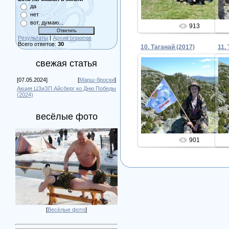
да
нет
вот, думаю...
913
Результаты
|
Архив опросов
Всего ответов:
30
10. Таганай (2017)
11.
свежая статья
[07.05.2024]
[
Марш-броски
]
15.06.2017
Акция ЦЗиЗП Айсберг ко Дню Победы
(2024)
Admin
весёлые фото
901
[
Весёлые фото
]