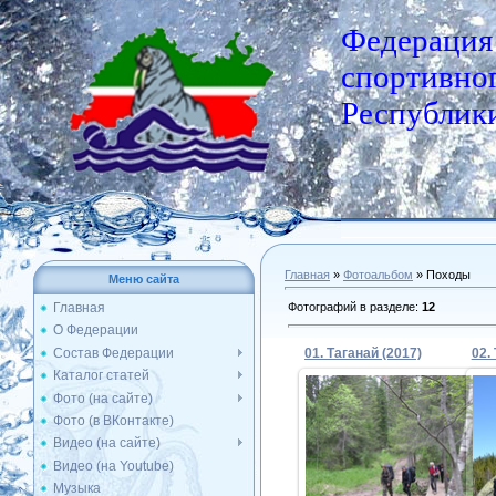
Федерация
спортивног
Республики
Главная
»
Фотоальбом
» Походы
Меню сайта
Фотографий в разделе
:
12
Главная
О Федерации
Состав Федерации
01. Таганай (2017)
02.
Каталог статей
Фото (на сайте)
Фото (в ВКонтакте)
15.06.2017
Видео (на сайте)
Видео (на Youtube)
Admin
Музыка