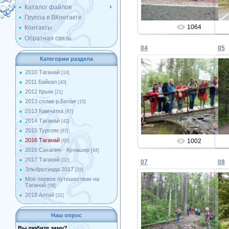
Каталог файлов
Группа в ВКонтакте
1064
Контакты
Обратная связь
04
05
Категории раздела
2010 Таганай
[14]
2011 Байкал
[40]
20.06.2016
2012 Крым
[21]
2013 сплав р.Белая
[15]
Admin
2013 Камчатка
[87]
2014 Таганай
[42]
2015 Тургояк
[87]
2016 Таганай
1002
[65]
2016 Сахалин - Кунашир
[94]
2017 Таганай
[12]
07
08
Эльбрусиада 2017
[23]
Моё первое путешествие на
Таганай
[58]
2018 Алтай
[31]
20.06.2016
Наш опрос
Admin
Вы любите зиму?