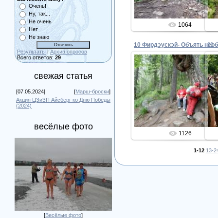
Очень!
Ну, так...
Не очень
1064
Нет
Не знаю
11
Результаты
|
Архив опросов
Всего ответов:
29
свежая статья
20.06.2016
[07.05.2024]
[
Марш-броски
]
Admin
Акция ЦЗиЗП Айсберг ко Дню Победы
(2024)
весёлые фото
1126
1-12
13-2
[
Весёлые фото
]