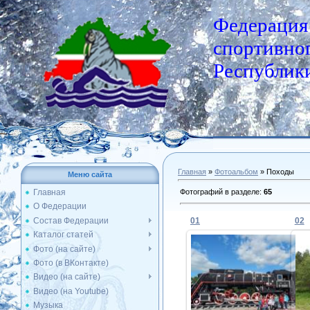
Федерация
спортивног
Республики
Главная
»
Фотоальбом
» Походы
Меню сайта
Фотографий в разделе
:
65
Главная
О Федерации
Состав Федерации
01
02
Каталог статей
Фото (на сайте)
Фото (в ВКонтакте)
20.06.2016
Видео (на сайте)
Видео (на Youtube)
Admin
Музыка