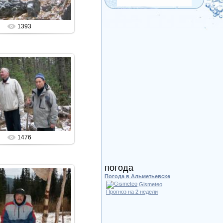
1393
10.02.2013
Admin
1476
погода
Погода в Альметьевске
Gismeteo
Прогноз на 2 недели
10.02.2013
Admin