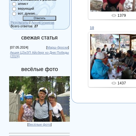
атеист
верующий
вот, думаю...
1379
Результаты
|
Архив опросов
Всего ответов:
27
10
свежая статья
[07.05.2024]
[
Марш-броски
]
10.02.2013
Акция ЦЗиЗП Айсберг ко Дню Победы
(2024)
Admin
весёлые фото
1437
[
Весёлые фото
]