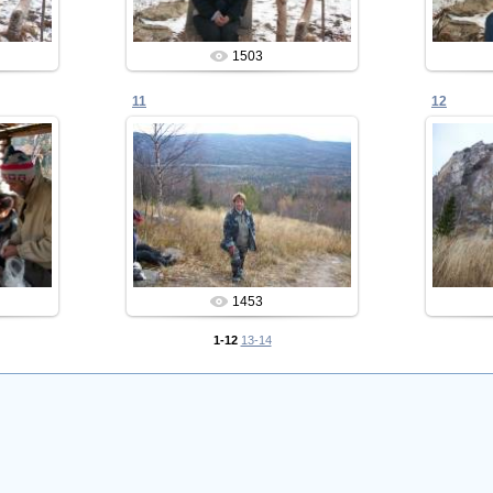
1503
11
12
10.02.2013
Admin
1453
1-12
13-14