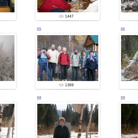
1447
05
06
10.02.2013
Admin
1369
08
09
10.02.2013
Admin