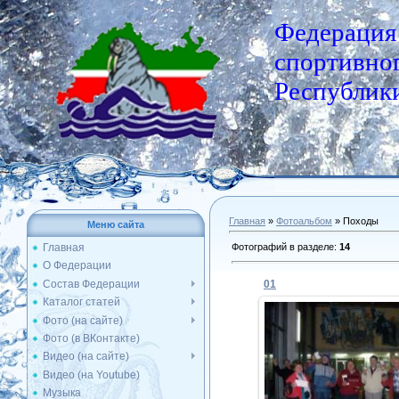
Федерация
спортивног
Республики
Главная
»
Фотоальбом
» Походы
Меню сайта
Фотографий в разделе
:
14
Главная
О Федерации
Состав Федерации
01
Каталог статей
Фото (на сайте)
Фото (в ВКонтакте)
10.02.2013
Видео (на сайте)
Видео (на Youtube)
Admin
Музыка