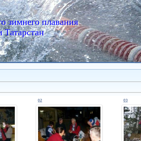
о зимнего плавания
 Татарстан
02
03
10.02.2013
Admin