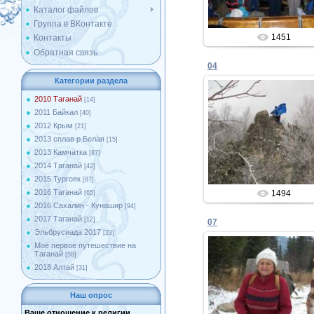
Каталог файлов
Группа в ВКонтакте
1451
Контакты
Обратная связь
04
Категории раздела
2010 Таганай
[14]
2011 Байкал
[40]
10.02.2013
2012 Крым
[21]
2013 сплав р.Белая
[15]
Admin
2013 Камчатка
[87]
2014 Таганай
[42]
2015 Тургояк
[87]
2016 Таганай
1494
[65]
2016 Сахалин - Кунашир
[94]
2017 Таганай
[12]
07
Эльбрусиада 2017
[23]
Моё первое путешествие на
Таганай
[58]
2018 Алтай
[31]
10.02.2013
Наш опрос
Admin
Ваше отношение к религии