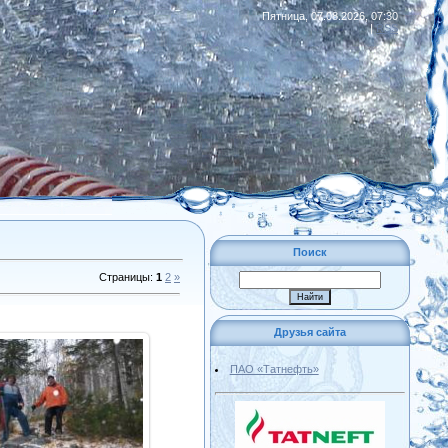
Пятница, 07.08.2026, 07:30
|
RSS
Поиск
Страницы
:
1
2
»
Друзья сайта
ПАО «Татнефть»
10.02.2013
Admin