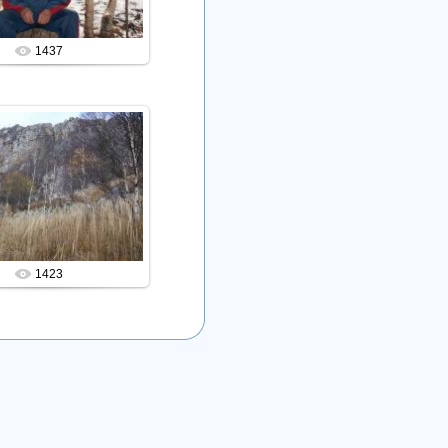
1437
10.02.2013
Admin
1423