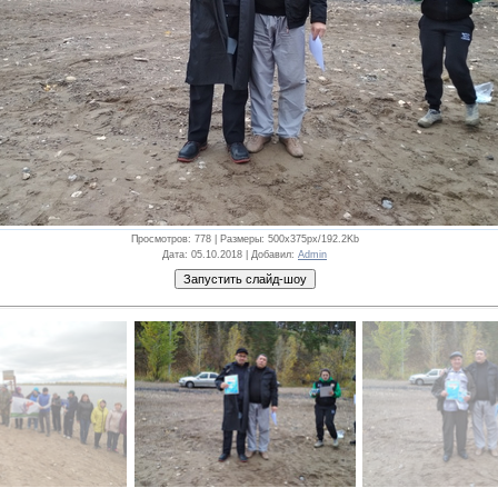
Просмотров
: 778 |
Размеры
: 500x375px/192.2Kb
Дата
: 05.10.2018 |
Добавил
:
Admin