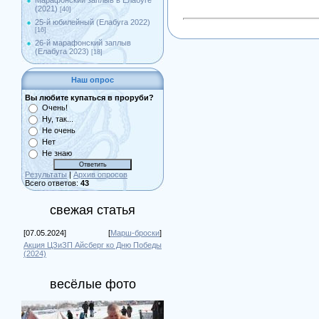
Марафонский заплыв в Елабуге
(2021)
[40]
25-й юбилейный (Елабуга 2022)
[16]
26-й марафонский заплыв
(Елабуга 2023)
[18]
Наш опрос
Вы любите купаться в проруби?
Очень!
Ну, так...
Не очень
Нет
Не знаю
Результаты
|
Архив опросов
Всего ответов:
43
свежая статья
[07.05.2024]
[
Марш-броски
]
Акция ЦЗиЗП Айсберг ко Дню Победы
(2024)
весёлые фото