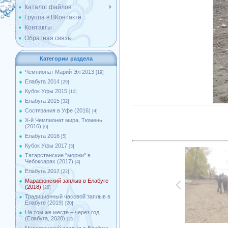
Каталог файлов
Группа в ВКонтакте
Контакты
Обратная связь
Категории раздела
Чемпионат Марий Эл 2013
[19]
Елабуга 2014
[29]
Кубок Уфы 2015
[10]
Елабуга 2015
[32]
Состязания в Уфе (2016)
[4]
X-й Чемпионат мира, Тюмень
(2016)
[6]
Елабуга 2016
[5]
Кубок Уфы 2017
[3]
Татарстанские ''моржи'' в
Чебоксарах (2017)
[4]
Елабуга 2017
[22]
Марафонский заплыв в Елабуге
(2018)
[28]
Традиционный часовой заплыв в
Елабуге (2019)
[20]
На том же месте – через год
(Елабуга, 2020)
[25]