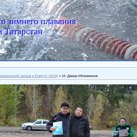
о зимнего плавания
 Татарстан
арафонский заплыв в Елабуге (2018)
» 16. Дамир Иблиаминов