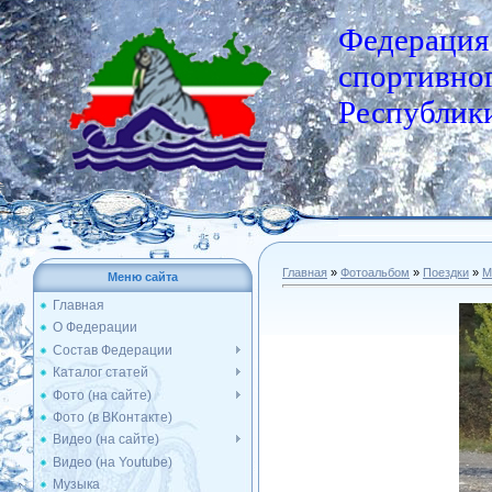
Федерация
спортивног
Республики
Главная
»
Фотоальбом
»
Поездки
»
М
Меню сайта
Главная
О Федерации
Состав Федерации
Каталог статей
Фото (на сайте)
Фото (в ВКонтакте)
Видео (на сайте)
Видео (на Youtube)
Музыка