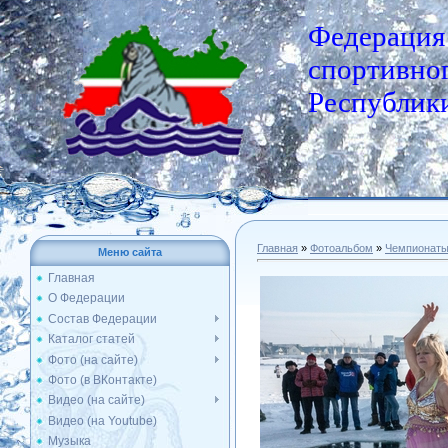
Федерация
спортивног
Республики
Главная
»
Фотоальбом
»
Чемпионат
Меню сайта
Главная
О Федерации
Состав Федерации
Каталог статей
Фото (на сайте)
Фото (в ВКонтакте)
Видео (на сайте)
Видео (на Youtube)
Музыка