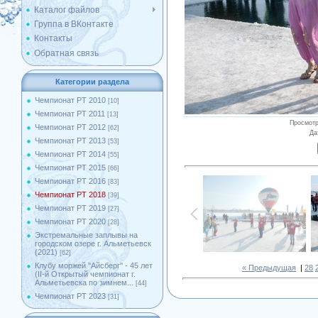
Каталог файлов
Группа в ВКонтакте
Контакты
Обратная связь
Категории раздела
Чемпионат РТ 2010
[10]
Чемпионат РТ 2011
[13]
Просмот
Чемпионат РТ 2012
[62]
Да
Чемпионат РТ 2013
[53]
Чемпионат РТ 2014
[55]
Чемпионат РТ 2015
[66]
Чемпионат РТ 2016
[83]
Чемпионат РТ 2018
[39]
Чемпионат РТ 2019
[27]
Чемпионат РТ 2020
[28]
Экстремальные заплывы на
городском озере г. Альметьевск
(2021)
[62]
Клубу моржей ''Айсберг'' - 45 лет
« Предыдущая
|
28
(II-й Открытый чемпионат г.
Альметьевска по зимнем...
[44]
Чемпионат РТ 2023
[31]