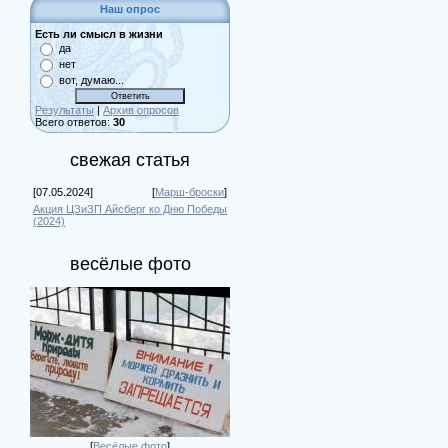
Наш опрос
Есть ли смысл в жизни
да
нет
вот, думаю...
Результаты
|
Архив опросов
Всего ответов:
30
свежая статья
[07.05.2024]
[
Марш-броски
]
Акция ЦЗиЗП Айсберг ко Дню Победы
(2024)
весёлые фото
[
Весёлые фото
]