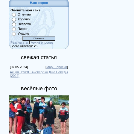
Наш опрос
Оцените мой сайт
Отлично
Хорошо
Неплохо
Плохо
Ужасно
Результаты
|
Архив опросов
Всего ответов:
25
свежая статья
[07.05.2024]
[
Марш-броски
]
Акция ЦЗиЗП Айсберг ко Дню Победы
(2024)
весёлые фото