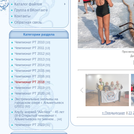
Каталог файлов
Группа в ВКонтакте
Контакты
Обратная связь
Категории раздела
Чемпионат РТ 2010
[10]
Чемпионат РТ 2011
[13]
Просмот
Чемпионат РТ 2012
[62]
Да
Чемпионат РТ 2013
[53]
Чемпионат РТ 2014
[55]
Чемпионат РТ 2015
[66]
Чемпионат РТ 2016
[83]
Чемпионат РТ 2018
[39]
Чемпионат РТ 2019
[27]
Чемпионат РТ 2020
[28]
Экстремальные заплывы на
городском озере г. Альметьевск
(2021)
[62]
Клубу моржей ''Айсберг'' - 45 лет
« Предыдущая
|
23
(II-й Открытый чемпионат г.
Альметьевска по зимнем...
[44]
Чемпионат РТ 2023
[31]