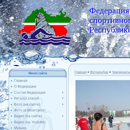
Федерация
спортивног
Республики
Главная
»
Фотоальбом
»
Чемпионат
Меню сайта
Главная
О Федерации
Состав Федерации
Каталог статей
Фото (на сайте)
Фото (в ВКонтакте)
Видео (на сайте)
Видео (на Youtube)
Музыка