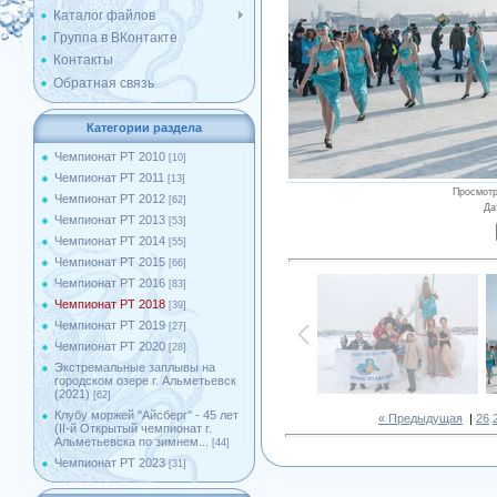
Каталог файлов
Группа в ВКонтакте
Контакты
Обратная связь
Категории раздела
Чемпионат РТ 2010
[10]
Чемпионат РТ 2011
[13]
Просмот
Чемпионат РТ 2012
[62]
Да
Чемпионат РТ 2013
[53]
Чемпионат РТ 2014
[55]
Чемпионат РТ 2015
[66]
Чемпионат РТ 2016
[83]
Чемпионат РТ 2018
[39]
Чемпионат РТ 2019
[27]
Чемпионат РТ 2020
[28]
Экстремальные заплывы на
городском озере г. Альметьевск
(2021)
[62]
Клубу моржей ''Айсберг'' - 45 лет
« Предыдущая
|
26
(II-й Открытый чемпионат г.
Альметьевска по зимнем...
[44]
Чемпионат РТ 2023
[31]