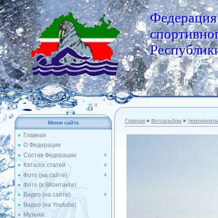
Федерация
спортивног
Республики
Главная
»
Фотоальбом
»
Чемпионат
Меню сайта
Главная
О Федерации
Состав Федерации
Каталог статей
Фото (на сайте)
Фото (в ВКонтакте)
Видео (на сайте)
Видео (на Youtube)
Музыка