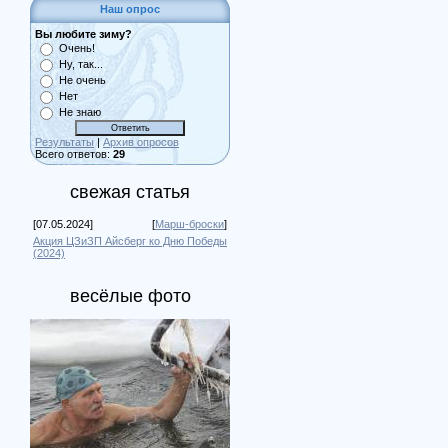
Наш опрос
Вы любите зиму?
Очень!
Ну, так...
Не очень
Нет
Не знаю
Результаты
|
Архив опросов
Всего ответов:
29
свежая статья
[07.05.2024]
[
Марш-броски
]
Акция ЦЗиЗП Айсберг ко Дню Победы
(2024)
весёлые фото