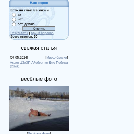
Наш опрос
Есть ли смысл в жизни
да
нет
вот, думаю...
Результаты
|
Архив опросов
Всего ответов:
30
свежая статья
[07.05.2024]
[
Марш-броски
]
Акция ЦЗиЗП Айсберг ко Дню Победы
(2024)
весёлые фото
[
Весёлые фото
]