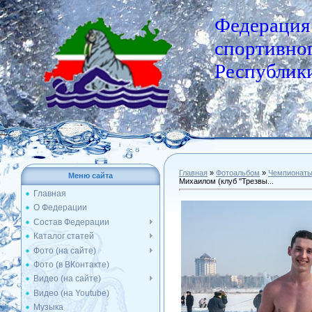
Федерация
спортивног
Республики
Главная
»
Фотоальбом
»
Чемпионат
Меню сайта
Михаилом (клуб ''Трезвы...
Главная
О Федерации
Состав Федерации
Каталог статей
Фото (на сайте)
Фото (в ВКонтакте)
Видео (на сайте)
Видео (на Youtube)
Музыка