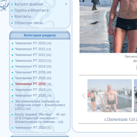
Каталог файлов
Группа в ВКонтакте
Контакты
Обратная связь
Категории раздела
Чемпионат РТ 2010
[10]
Чемпионат РТ 2011
[13]
Чемпионат РТ 2012
[62]
Просмот
Чемпионат РТ 2013
Да
[53]
Чемпионат РТ 2014
[55]
Чемпионат РТ 2015
[66]
Чемпионат РТ 2016
[83]
Чемпионат РТ 2018
[39]
Чемпионат РТ 2019
[27]
Чемпионат РТ 2020
[28]
Экстремальные заплывы на
городском озере г. Альметьевск
(2021)
[62]
Клубу моржей ''Айсберг'' - 45 лет
(II-й Открытый чемпионат г.
« Предыдущая
|
24
Альметьевска по зимнем...
[44]
Чемпионат РТ 2023
[31]