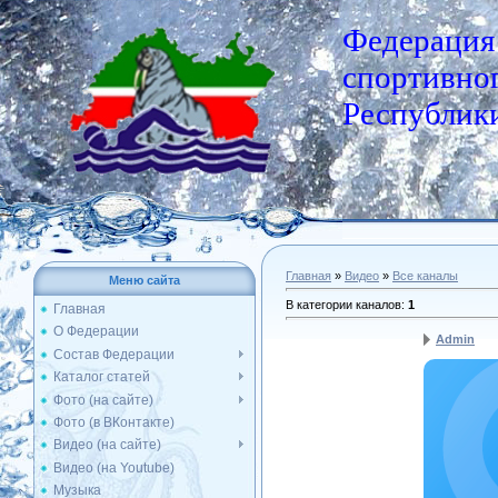
Федерация
спортивног
Республики
Главная
»
Видео
»
Все каналы
Меню сайта
В категории каналов
:
1
Главная
О Федерации
Admin
Состав Федерации
Каталог статей
Фото (на сайте)
Фото (в ВКонтакте)
Видео (на сайте)
Видео (на Youtube)
Музыка