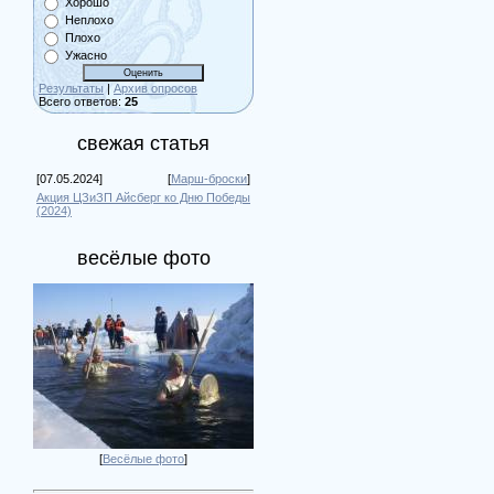
Хорошо
Неплохо
Плохо
Ужасно
Результаты
|
Архив опросов
Всего ответов:
25
свежая статья
[07.05.2024]
[
Марш-броски
]
Акция ЦЗиЗП Айсберг ко Дню Победы
(2024)
весёлые фото
[
Весёлые фото
]