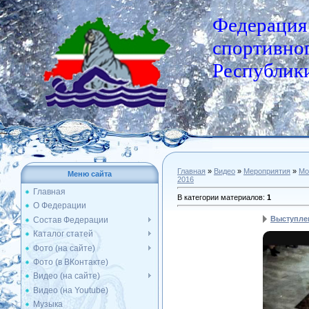
Федерация
спортивног
Республики
Главная
»
Видео
»
Мероприятия
»
Мо
Меню сайта
2016
Главная
В категории материалов
:
1
О Федерации
Выступле
Состав Федерации
Каталог статей
Фото (на сайте)
Фото (в ВКонтакте)
Видео (на сайте)
Видео (на Youtube)
Музыка