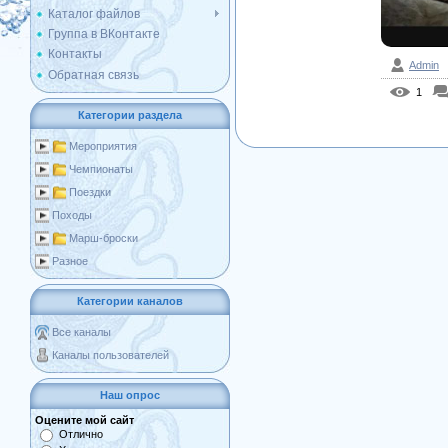
Каталог файлов
Группа в ВКонтакте
Контакты
Admin
Обратная связь
1
Категории раздела
Мероприятия
Чемпионаты
Поездки
Походы
Марш-броски
Разное
Категории каналов
Все каналы
Каналы пользователей
Наш опрос
Оцените мой сайт
Отлично