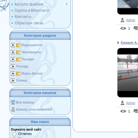
Каталог файлов
Группа в ВКонтакте
Контакты
Admin
Обратная связь
1
Категории раздела
Кимаев А.
Мероприятия
Чемпионаты
Поездки
Походы
Марш-броски
Разное
Категории каналов
Все каналы
Admin
Каналы пользователей
1
Наш опрос
Оцените мой сайт
Отлично