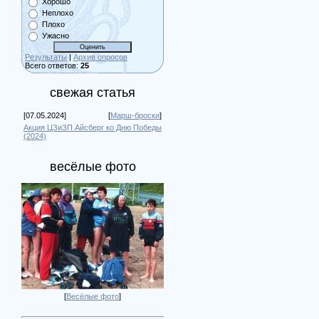
Хорошо
Неплохо
Плохо
Ужасно
Результаты
|
Архив опросов
Всего ответов:
25
свежая статья
[07.05.2024]
[
Марш-броски
]
Акция ЦЗиЗП Айсберг ко Дню Победы
(2024)
весёлые фото
[
Весёлые фото
]