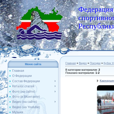
Федерация
спортивног
Республики
Главная
»
Видео
»
Поездки
»
Кубок 
Меню сайта
В категории материалов
:
2
Главная
Показано материалов
:
1-2
О Федерации
Карнаушен
Состав Федерации
Каталог статей
Фото (на сайте)
Фото (в ВКонтакте)
Видео (на сайте)
Видео (на Youtube)
Музыка