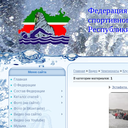
Федерация
спортивног
Республики
Главная
»
Видео
»
Чемпионаты
»
Клу
Меню сайта
В категории материалов
:
1
Главная
О Федерации
Эстафета 
Состав Федерации
Каталог статей
Фото (на сайте)
Фото (в ВКонтакте)
Видео (на сайте)
Видео (на Youtube)
Музыка