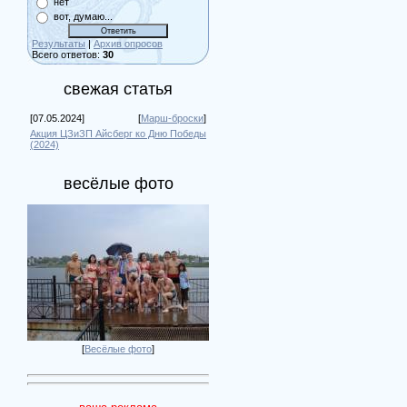
нет
вот, думаю...
Результаты
|
Архив опросов
Всего ответов:
30
свежая статья
[07.05.2024]
[
Марш-броски
]
Акция ЦЗиЗП Айсберг ко Дню Победы
(2024)
весёлые фото
[
Весёлые фото
]