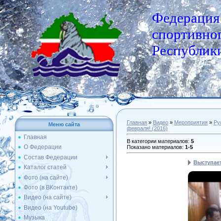
Федерация
спортивног
Республики
Главная
»
Видео
»
Мероприятия
»
Ру
Меню сайта
февраля! (2016)
Главная
В категории материалов
:
5
О Федерации
Показано материалов
:
1-5
Состав Федерации
Выступает
Каталог статей
Фото (на сайте)
Фото (в ВКонтакте)
Видео (на сайте)
Видео (на Youtube)
Музыка