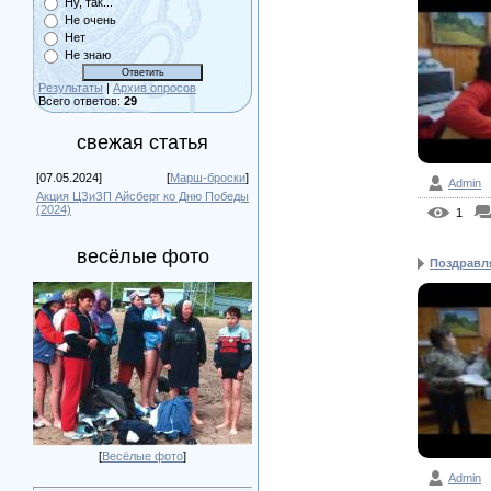
Ну, так...
Не очень
Нет
Не знаю
Результаты
|
Архив опросов
Всего ответов:
29
свежая статья
[07.05.2024]
[
Марш-броски
]
Admin
Акция ЦЗиЗП Айсберг ко Дню Победы
(2024)
1
весёлые фото
Поздравля
[
Весёлые фото
]
Admin