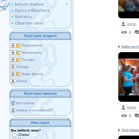
Каталог файлов
Группа в ВКонтакте
Контакты
Обратная связь
Admin
1
Категории раздела
Мероприятия
Кабы не 
Чемпионаты
Поездки
Походы
Марш-броски
Разное
Категории каналов
Все каналы
Admin
Каналы пользователей
1
Наш опрос
Поёт Ква
Вы любите зиму?
Очень!