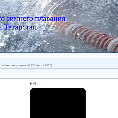
о зимнего плавания
 Татарстан
 работы люди крепнут! (08 марта 2020)
01.