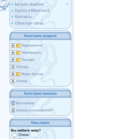
Каталог файлов
Группа в ВКонтакте
Контакты
Обратная связь
Категории раздела
Мероприятия
Чемпионаты
Поездки
Походы
Марш-броски
Разное
Категории каналов
Все каналы
Каналы пользователей
Наш опрос
Вы любите зиму?
Очень!