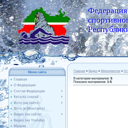
Федерация
спортивног
Республики
Главная
»
Видео
»
Мероприятия
»
От
Меню сайта
В категории материалов
:
5
Главная
Показано материалов
:
1-5
О Федерации
Состав Федерации
Каталог статей
Фото (на сайте)
Фото (в ВКонтакте)
Видео (на сайте)
Видео (на Youtube)
Музыка