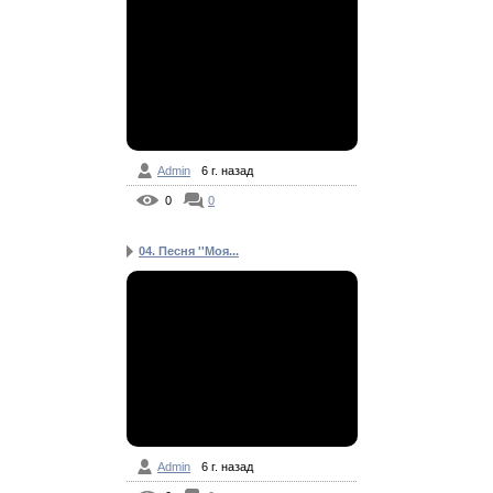
Admin
6 г. назад
0
0
04. Песня ''Моя...
Admin
6 г. назад