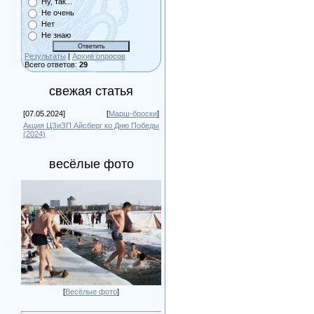
Ну, так...
Не очень
Нет
Не знаю
Результаты
|
Архив опросов
Всего ответов:
29
свежая статья
[07.05.2024]
[
Марш-броски
]
Акция ЦЗиЗП Айсберг ко Дню Победы
(2024)
весёлые фото
[
Весёлые фото
]