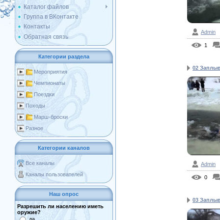
Каталог файлов
Группа в ВКонтакте
Контакты
Admin
Обратная связь
1
Категории раздела
02 Заплыв
Мероприятия
Чемпионаты
Поездки
Походы
Марш-броски
Разное
Категории каналов
Все каналы
Admin
Каналы пользователей
0
Наш опрос
03 Заплыв
Разрешить ли населению иметь
оружие?
да