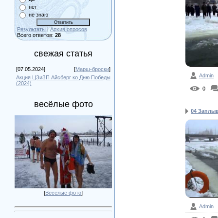
нет
не знаю
Результаты
|
Архив опросов
Всего ответов:
28
свежая статья
[07.05.2024]
[
Марш-броски
]
Admin
Акция ЦЗиЗП Айсберг ко Дню Победы
(2024)
0
весёлые фото
04 Заплыв
[
Весёлые фото
]
Admin