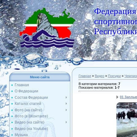
Федерация
спортивног
Республики
Главная
»
Видео
»
Поездки
»
Чемпио
Меню сайта
В категории материалов
:
7
Главная
Показано материалов
:
1-7
О Федерации
01 Заплыв
Состав Федерации
Каталог статей
Фото (на сайте)
Фото (в ВКонтакте)
Видео (на сайте)
Видео (на Youtube)
Музыка